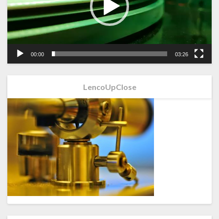
00:00
03:26
LencoUpClose