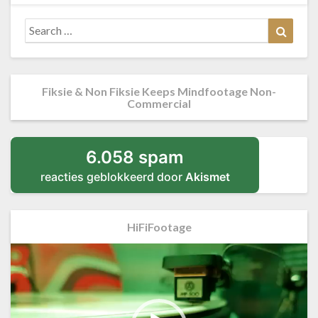
Search
Searc
for:
Fiksie & Non Fiksie Keeps Mindfootage Non-
Commercial
6.058 spam
reacties geblokkeerd door
Akismet
HiFiFootage
Videospeler