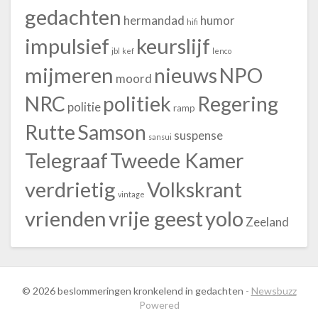
gedachten
hermandad
humor
hifi
impulsief
keurslijf
jbl
kef
lenco
mijmeren
nieuws
NPO
moord
NRC
politiek
Regering
politie
ramp
Rutte
Samson
suspense
sansui
Telegraaf
Tweede Kamer
verdrietig
Volkskrant
vintage
vrienden
vrije geest
yolo
Zeeland
© 2026 beslommeringen kronkelend in gedachten
-
Newsbuzz
Powered