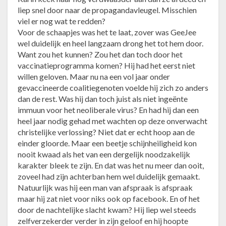
liep snel door naar de propagandavleugel. Misschien
viel er nog wat te redden?
Voor de schaapjes was het te laat, zover was GeeJee
wel duidelijk en heel langzaam drong het tot hem door.
Want zou het kunnen? Zou het dan toch door het
vaccinatieprogramma komen? Hij had het eerst niet
willen geloven. Maar nu na een vol jaar onder
gevaccineerde coalitiegenoten voelde hij zich zo anders
dan de rest. Was hij dan toch juist als niet ingeënte
immuun voor het neoliberale virus? En had hij dan een
heel jaar nodig gehad met wachten op deze onverwacht
christelijke verlossing? Niet dat er echt hoop aan de
einder gloorde. Maar een beetje schijnheiligheid kon
nooit kwaad als het van een dergelijk noodzakelijk
karakter bleek te zijn. En dat was het nu meer dan ooit,
zoveel had zijn achterban hem wel duidelijk gemaakt.
Natuurlijk was hij een man van afspraak is afspraak
maar hij zat niet voor niks ook op facebook. En of het
door de nachtelijke slacht kwam? Hij liep wel steeds
zelfverzekerder verder in zijn geloof en hij hoopte