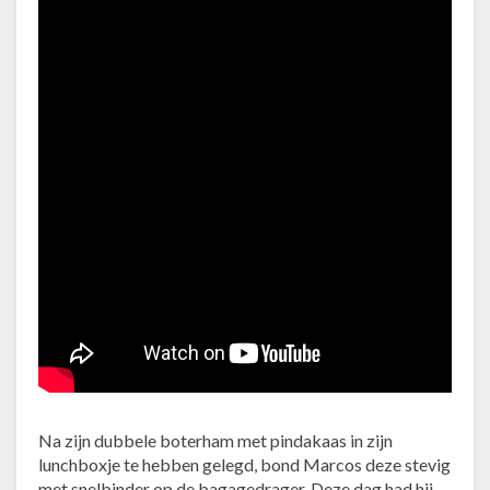
Na zijn dubbele boterham met pindakaas in zijn
lunchboxje te hebben gelegd, bond Marcos deze stevig
met snelbinder op de bagagedrager. Deze dag had hij