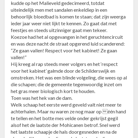
kudde op het Malieveld gedecimeerd, totdat
uiteindelijk men met sandalen enkeldiep in een
behoorlijk bloedbad is komen te staan; dat zijn weerga
ieder jaar weer niet lijkt te kennen. Zo gaat dat met
feestjes en steeds uitzinniger gaat men tekeer.
Koezoe had het al opgevangen in het geruchtencircuit
en was deze nacht de straat opgerend luid scanderend:
“Ze gaan vallen! Respect voor het kabinet! Ze gaan
vallen!”
Hij kreeg al rap steeds meer volgers en het ‘respect
voor het kabinet’ galmde door de Schilderswijk en
omstreken. Het was een blinde volgeling, die wees op al
die schapen; die de gemeente tegenwoordig inzet om
het gras meer biologisch kort te houden.
Toen was het hek van de dam.
Welk schaap het eerste werd geveld valt niet meer te
achterhalen. Maar nu waren ze nog maar op één hand
te tellen en het botte mes velde onder gekrijst gegil
alsof het de laatste der Mohicanen betrof. Snel werd
het laatste schaapje de hals doorgesneden en na de