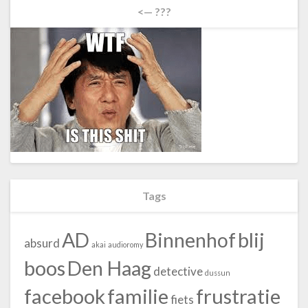
<— ???
Tags
blij
AD
Binnenhof
absurd
akai
audioromy
boos
Den Haag
detective
dussun
facebook
familie
frustratie
fiets