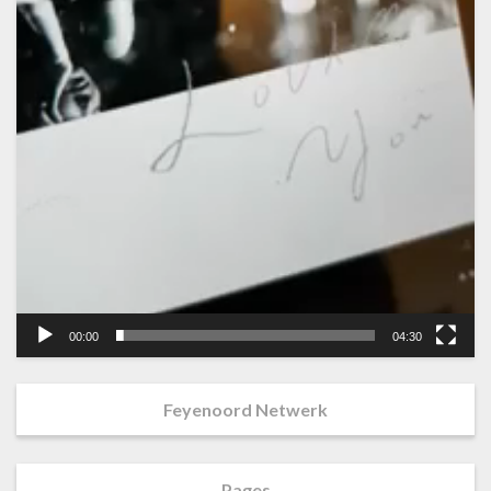
00:00
04:30
Feyenoord Netwerk
Pages