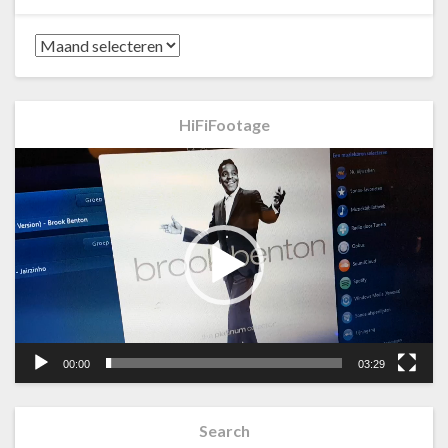
Archives
HiFiFootage
Videospeler
00:00
03:29
Search