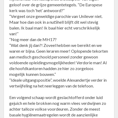
geloof over de grijze gemeentetegels. “De Europese
kerk was toch ‘het’ antwoord?”
“Vergeet onze geweldige parochie van Unilever niet.
Maar hoe dan ook in a nutShell blijft dit wel stevig
balen. Ik baal man! Ik baal hier echt verschrikkelijk
van!”
“Nog meer dan de MH17?
“Wat denk jij dan?! Zoveel hebben we bereikt en we
waren er bijna. Geen leraren meer! Oplopende tekorten
aan medisch geschoold personeel zonder gewoon
voldoende opleidingsmogelijkheden! Verdorie man! Al
die hoofdkantoren hadden ze hier zo zorgeloos
mogelijk kunnen bouwen.”
“Ideale uitgangspositie”, woelde Alexandertje verder in
vertwijfeling na het neerleggen van de telefoon.
Een volgend schaap wordt geslachtofferd onder luid
gejuich en hele brokken nog warm vlees verdwijnen zo
achter talloze volkse voordeuren. Zonder de meest
basale hygiënemaatregelen wordt de aanzienlijke