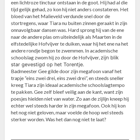
een lichtroze tinctuur ontstaan in de goot. Hij had al die
tijd gelijk gehad, zo kon hij niet anders constateren. Het
bloed van het Malieveld verdunde snel door de
stortregens, waar Tiara nu buiten zinnen geraakt in zijn
onnavolgbaar dansen was. Hard sprong hij van de ene
naar de andere plas om uiteindelijk als Maarten in de
elfstedelijke Hofvijver te duiken, waar hij het ene na het
andere rondje begon te zwemmen. In academische
schoolslag zwom hij zo door de Hofvijver,
zijn blik
star gevestigd op het Torentje.
Badmeester Gee gilde door zijn megafoon vanaf het
trapje “eins zwei drei, eins zwei drei”, en steeds sneller
kreeg Tiara zijn ideaal academische schoolslagtempo
te pakken. Gee zelf bleef veilig aan de kant, want zijn
poesjes hielden niet van water. Zo aan de zijlijn kneep hij
echter wel steeds harder in zijn megafoon. Ook hij kon
het nog niet geloven, maar voelde de hoop wel steeds
sterker worden. Was het dan nog niet te laat?