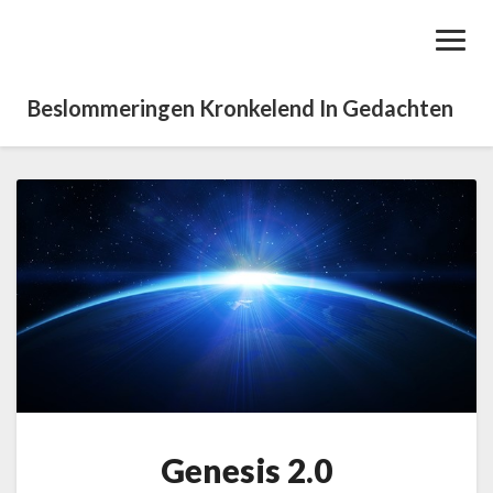
Toggl
Navig
Beslommeringen Kronkelend In Gedachten
G
e
n
e
s
i
s
2
.
0
Genesis 2.0