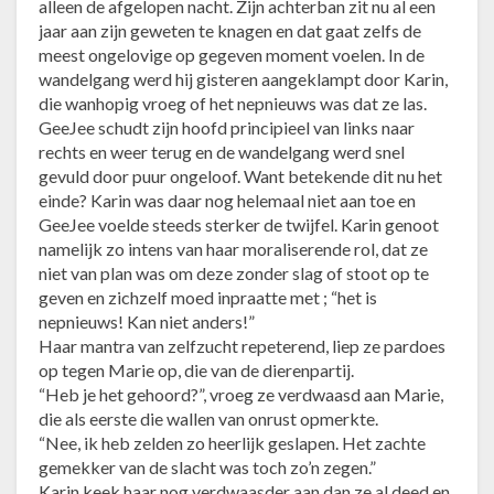
alleen de afgelopen nacht. Zijn achterban zit nu al een
jaar aan zijn geweten te knagen en dat gaat zelfs de
meest ongelovige op gegeven moment voelen. In de
wandelgang werd hij gisteren aangeklampt door Karin,
die wanhopig vroeg of het nepnieuws was dat ze las.
GeeJee schudt zijn hoofd principieel van links naar
rechts en weer terug en de wandelgang werd snel
gevuld door puur ongeloof. Want betekende dit nu het
einde? Karin was daar nog helemaal niet aan toe en
GeeJee voelde steeds sterker de twijfel. Karin genoot
namelijk zo intens van haar moraliserende rol, dat ze
niet van plan was om deze zonder slag of stoot op te
geven en zichzelf moed inpraatte met ; “het is
nepnieuws! Kan niet anders!”
Haar mantra van zelfzucht repeterend, liep ze pardoes
op tegen Marie op, die van de dierenpartij.
“Heb je het gehoord?”, vroeg ze verdwaasd aan Marie,
die als eerste die wallen van onrust opmerkte.
“Nee, ik heb zelden zo heerlijk geslapen. Het zachte
gemekker van de slacht was toch zo’n zegen.”
Karin keek haar nog verdwaasder aan dan ze al deed en