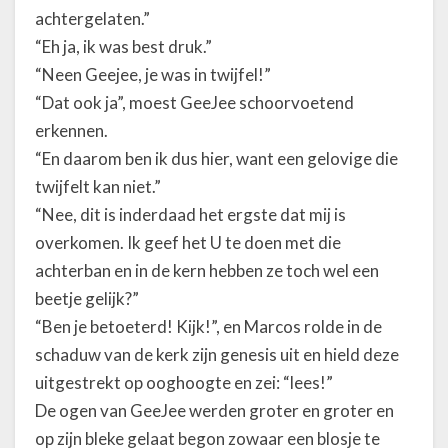
achtergelaten.”
“Eh ja, ik was best druk.”
“Neen Geejee, je was in twijfel!”
“Dat ook ja”, moest GeeJee schoorvoetend
erkennen.
“En daarom ben ik dus hier, want een gelovige die
twijfelt kan niet.”
“Nee, dit is inderdaad het ergste dat mij is
overkomen. Ik geef het U te doen met die
achterban en in de kern hebben ze toch wel een
beetje gelijk?”
“Ben je betoeterd! Kijk!”, en Marcos rolde in de
schaduw van de kerk zijn genesis uit en hield deze
uitgestrekt op ooghoogte en zei: “lees!”
De ogen van GeeJee werden groter en groter en
op zijn bleke gelaat begon zowaar een blosje te