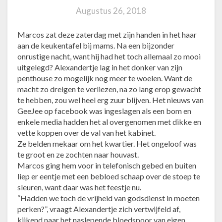
Augustus 26, 2018
Marcos zat deze zaterdag met zijn handen in het haar
aan de keukentafel bij mams. Na een bijzonder
onrustige nacht, want hij had het toch allemaal zo mooi
uitgelegd? Alexandertje lag in het donker van zijn
penthouse zo mogelijk nog meer te woelen. Want de
macht zo dreigen te verliezen, na zo lang erop gewacht
te hebben, zou wel heel erg zuur blijven. Het nieuws van
GeeJee op facebook was ingeslagen als een bom en
enkele media hadden het al overgenomen met dikke en
vette koppen over de val van het kabinet.
Ze belden mekaar om het kwartier. Het ongeloof was
te groot en ze zochten naar houvast.
Marcos ging hem voor in telefonisch gebed en buiten
liep er eentje met een bebloed schaap over de stoep te
sleuren, want daar was het feestje nu.
“Hadden we toch de vrijheid van godsdienst in moeten
perken?”, vraagt Alexandertje zich vertwijfeld af,
kijkend naar het naslepende bloedspoor van eigen