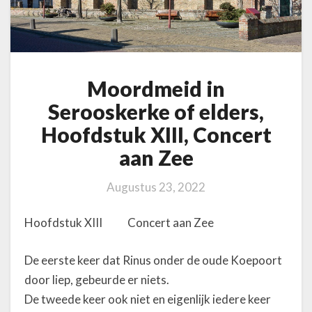
e
r
o
o
s
Moordmeid in
k
e
Serooskerke of elders,
r
Hoofdstuk XIII, Concert
k
e
aan Zee
o
f
Augustus 23, 2022
e
l
d
Hoofdstuk XIII Concert aan Zee
e
r
De eerste keer dat Rinus onder de oude Koepoort
s
door liep, gebeurde er niets.
,
H
De tweede keer ook niet en eigenlijk iedere keer