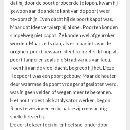
o
dat hij door de poort probeerde te lopen, kwam hij
o
gewoon aan de andere kant van de poort weer
f
tevoorschijn. Even dacht hij de poort kapot was.
d
s
Maar dat idee verwierp hij al snel. Poorten konden
t
simpelweg niet kapot. Ze konden wel afgebroken
u
worden. Maar zelfs dan, als er maar iets van de
k
originele poort bewaard bleef, kon zelfs dit nog als
X
I
poort fungeren zoals die Stradivarius van Rieu.
I
Toen hij aan de viool dacht, begreep hij het. Deze
I
Koepoort was een poortgebouw. Maar de houten
,
C
deur waarmee de poort vroeger afgesloten werd,
o
was in geen velden of wegen meer te bekennen.
n
Het hout moest als katalysator werken, begon
c
Rinus te verzinnen en hij pakte zijn reusachtig
e
r
snelle fiets erbij.
t
De eerste keer toen hij er heel snel onderdoor
a