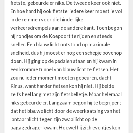
fietste, gebeurde er niks. De tweede keer ook niet.
a
En hoe hard hij ook fietste; iedere keer moest ie vol
n
Z
in de remmen voor die hinderlijke
e
verkeersdrempels aan de andere kant. Toen begon
e
hij rondjes om de Koepoort te rijden en steeds
sneller. Een blauw licht ontstond op maximale
snelheid, dus hij moest er nog een schepje bovenop
doen. Hij ging op de pedalen staan en hij kwam in
een kromme tunnel van blauw licht te fietsen. Het
zou nu ieder moment moeten gebeuren, dacht
Rinus, want harder fietsen kon hij niet. Hij belde
zelfs heel lang met zijn fietsbelletje. Maar helemaal
niks gebeurde er. Langzaam begon hij te begrijpen;
dat het blauwe licht door de weerkaatsing van het
lantaarnlicht tegen zijn zwaailicht op de
bagagedrager kwam. Hoewel hij zich eventjes kon