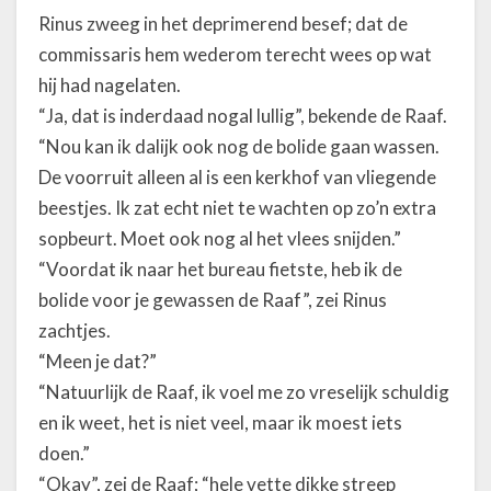
Rinus zweeg in het deprimerend besef; dat de
commissaris hem wederom terecht wees op wat
hij had nagelaten.
“Ja, dat is inderdaad nogal lullig”, bekende de Raaf.
“Nou kan ik dalijk ook nog de bolide gaan wassen.
De voorruit alleen al is een kerkhof van vliegende
beestjes. Ik zat echt niet te wachten op zo’n extra
sopbeurt. Moet ook nog al het vlees snijden.”
“Voordat ik naar het bureau fietste, heb ik de
bolide voor je gewassen de Raaf”, zei Rinus
zachtjes.
“Meen je dat?”
“Natuurlijk de Raaf, ik voel me zo vreselijk schuldig
en ik weet, het is niet veel, maar ik moest iets
doen.”
“Okay”, zei de Raaf; “hele vette dikke streep