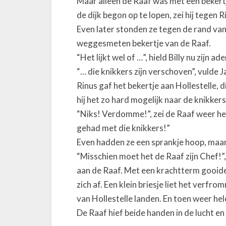
Maar alleen de Raaf was met een bekert
de dijk begon op te lopen, zei hij tegen R
Even later stonden ze tegen de rand van
weggesmeten bekertje van de Raaf.
“Het lijkt wel of …”, hield Billy nu zijn ade
“… die knikkers zijn verschoven”, vulde 
Rinus gaf het bekertje aan Hollestelle
hij het zo hard mogelijk naar de knikkers
“Niks! Verdomme!”, zei de Raaf weer hel
gehad met die knikkers!”
Even hadden ze een sprankje hoop, maar
“Misschien moet het de Raaf zijn Chef!”,
aan de Raaf. Met een krachtterm gooide
zich af. Een klein briesje liet het verfr
van Hollestelle landen. En toen weer hel
De Raaf hief beide handen in de lucht e