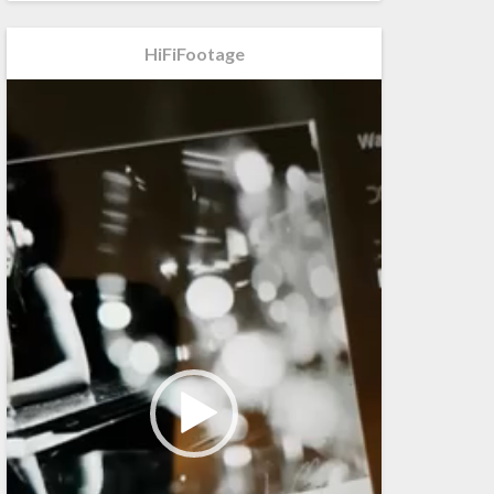
HiFiFootage
Videospeler