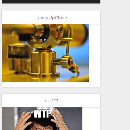
LencoUpClose
<— ???