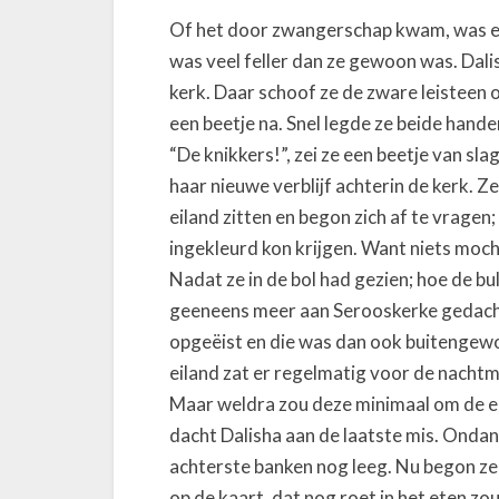
Of het door zwangerschap kwam, was ech
was veel feller dan ze gewoon was. Dali
kerk. Daar schoof ze de zware leisteen op
een beetje na. Snel legde ze beide hande
“De knikkers!”, zei ze een beetje van sla
haar nieuwe verblijf achterin de kerk. Z
eiland zitten en begon zich af te vragen;
ingekleurd kon krijgen. Want niets moc
Nadat ze in de bol had gezien; hoe de b
geeneens meer aan Serooskerke gedacht
opgeëist en die was dan ook buitenge
eiland zat er regelmatig voor de nacht
Maar weldra zou deze minimaal om de e
dacht Dalisha aan de laatste mis. Ondan
achterste banken nog leeg. Nu begon ze 
op de kaart, dat nog roet in het eten zo