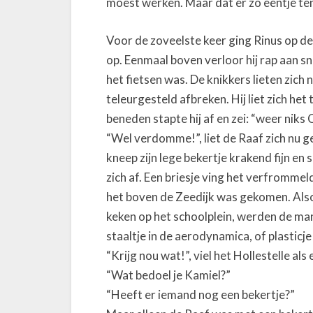
moest werken. Maar dat er zo eentje te
e
i
Voor de zoveelste keer ging Rinus op de
n
op. Eenmaal boven verloor hij rap aan sne
S
het fietsen was. De knikkers lieten zich 
t
teleurgesteld afbreken. Hij liet zich he
a
beneden stapte hij af en zei: “weer niks C
t
u
“Wel verdomme!”, liet de Raaf zich nu g
s
kneep zijn lege bekertje krakend fijn en
Q
zich af. Een briesje ving het verfrommeld
u
het boven de Zeedijk was gekomen. Also
o
keken op het schoolplein, werden de ma
staaltje in de aerodynamica, of plasticje 
“Krijg nou wat!”, viel het Hollestelle als 
“Wat bedoel je Kamiel?”
“Heeft er iemand nog een bekertje?”