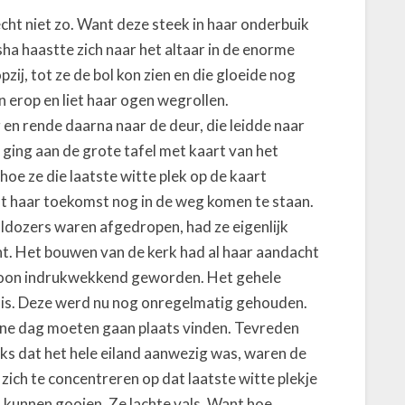
t niet zo. Want deze steek in haar onderbuik
sha haastte zich naar het altaar in de enorme
zij, tot ze de bol kon zien en die gloeide nog
n erop en liet haar ogen wegrollen.
g en rende daarna naar de deur, die leidde naar
e ging aan de grote tafel met kaart van het
 hoe ze die laatste witte plek op de kaart
ht haar toekomst nog in de weg komen te staan.
ulldozers waren afgedropen, had ze eigenlijk
. Het bouwen van de kerk had al haar aandacht
woon indrukwekkend geworden. Het gehele
mis. Deze werd nu nog onregelmatig gehouden.
ne dag moeten gaan plaats vinden. Tevreden
ks dat het hele eiland aanwezig was, waren de
zich te concentreren op dat laatste witte plekje
u kunnen gooien. Ze lachte vals. Want hoe