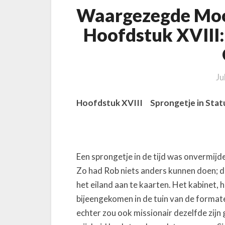
G
Waargezegde Moor
r
Hoofdstuk XVIII:
a
v
e
n
Ju
p
o
Hoofdstuk XVIII Sprongetje in Stat
l
d
e
r
Een sprongetje in de tijd was onvermijdel
H
Zo had Rob niets anders kunnen doen; d
o
o
het eiland aan te kaarten. Het kabinet,
f
bijeengekomen in de tuin van de format
d
echter zou ook missionair dezelfde zijn 
s