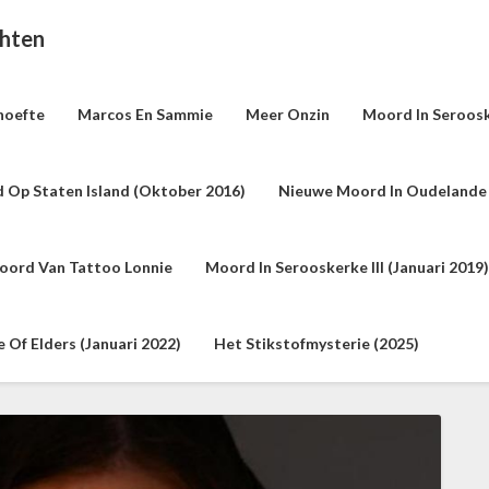
chten
hoefte
Marcos En Sammie
Meer Onzin
Moord In Seroosk
 Op Staten Island (oktober 2016)
Nieuwe Moord In Oudelande 
oord Van Tattoo Lonnie
Moord In Serooskerke III (januari 2019)
Of Elders (januari 2022)
Het Stikstofmysterie (2025)