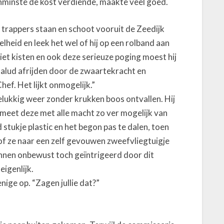
nminste de kost verdiende, maakte veel goed.
 trappers staan en schoot vooruit de Zeedijk
lheid en leek het wel of hij op een rolband aan
niet kisten en ook deze serieuze poging moest hij
t talud afrijden door de zwaartekracht en
hef. Het lijkt onmogelijk.”
elukkig weer zonder krukken boos ontvallen. Hij
 smeet deze met alle macht zo ver mogelijk van
 stukje plastic en het begon pas te dalen, toen
f ze naar een zelf gevouwen zweefvliegtuigje
nnen onbewust toch geïntrigeerd door dit
eigenlijk.
enige op. “Zagen jullie dat?”