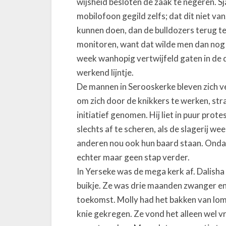
wijsheid besloten de zaak te negeren.
t
mobilofoon gegild zelfs; dat dit niet va
u
kunnen doen, dan de bulldozers terug t
k
monitoren, want dat wilde men dan nog 
X
week wanhopig vertwijfeld gaten in de 
V
I
werkend lijntje.
I
De mannen in Serooskerke bleven zich v
I
om zich door de knikkers te werken, st
:
initiatief genomen. Hij liet in puur prot
S
slechts af te scheren, als de slagerij we
p
anderen nou ook hun baard staan. Onda
r
echter maar geen stap verder.
o
In Yerseke was de mega kerk af. Dalisha
n
g
buikje. Ze was drie maanden zwanger en
e
toekomst. Molly had het bakken van lom
t
knie gekregen. Ze vond het alleen wel vr
j