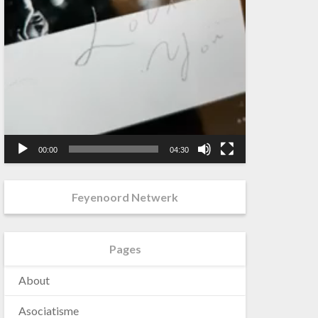
00:00
04:30
Feyenoord Netwerk
Pages
About
Asociatisme