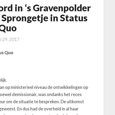
d in ‘s Gravenpolder
 Sprongetje in Status
Quo
li 29, 2017
us Quo
ijk.
an op ministerieel niveau de ontwikkelingen op
 hoewel demissionair, was ondanks het reces
eur om de situatie te bespreken. De uitkomst
geweest. En dus had de overheid in al haar