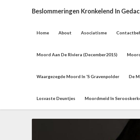
Beslommeringen Kronkelend In Geda
Home
About
Asociatisme
Contactbe
Moord Aan De Riviera (december2015)
Moord
Waargezegde Moord In ‘s Gravenpolder
De M
Losvaste Deuntjes
Moordmeid In Serooskerke 
W
a