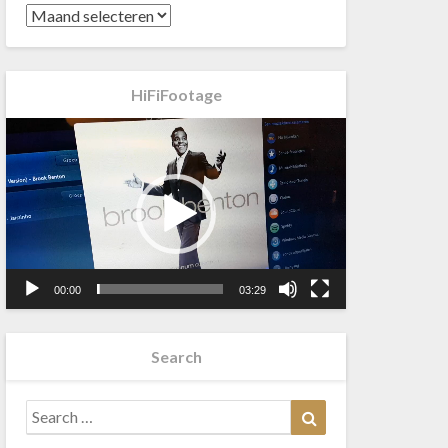
HiFiFootage
Videospeler
00:00
03:29
Search
Search
Search
for: