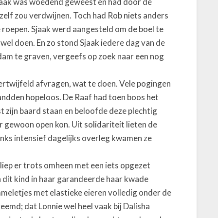
 Sjaak was woedend geweest en had door de
nzelf zou verdwijnen. Toch had Rob niets anders
e roepen. Sjaak werd aangesteld om de boel te
wel doen. En zo stond Sjaak iedere dag van de
dam te graven, vergeefs op zoek naar een nog
ertwijfeld afvragen, wat te doen. Vele pogingen
randden hopeloos. De Raaf had toen boos het
est zijn baard staan en beloofde deze plechtig
er gewoon open kon. Uit solidariteit lieten de
nks intensief dagelijks overleg kwamen ze
 liep er trots omheen met een iets opgezet
 dit kind in haar garandeerde haar kwade
meletjes met elastieke eieren volledig onder de
eemd; dat Lonnie wel heel vaak bij Dalisha