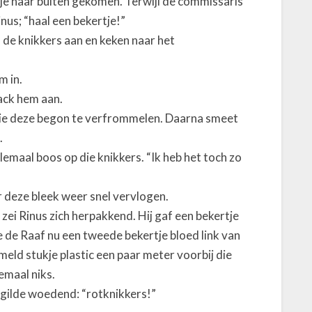
je naar buiten gekomen. Terwijl de commissaris
inus; “haal een bekertje!”
 de knikkers aan en keken naar het
m in.
Jack hem aan.
, die deze begon te verfrommelen. Daarna smeet
.
emaal boos op die knikkers. “Ik heb het toch zo
 deze bleek weer snel vervlogen.
 zei Rinus zich herpakkend. Hij gaf een bekertje
 de Raaf nu een tweede bekertje bloed link van
ommeld stukje plastic een paar meter voorbij die
emaal niks.
n gilde woedend: “rotknikkers!”