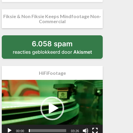
Fiksie & Non Fiksie Keeps Mindfootage Non-
Commercial
6.058 spam
reacties geblokkeerd door
Akismet
HiFiFootage
Videospeler
00:00
03:26