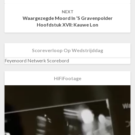
NEXT
Waargezegde Moord In ‘s Gravenpolder
Hoofdstuk XVII: Kauwe Lon
Scoreverloop Op Wedstrijddag
Feyenoord Netwerk Scorebord
HiFiFootage
Videospeler