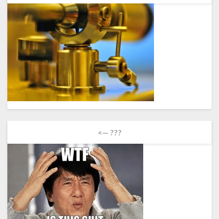
<— ???