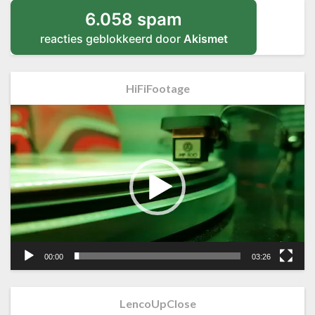
6.058 spam
reacties geblokkeerd door
Akismet
HiFiFootage
Videospeler
00:00
03:26
LencoUpClose