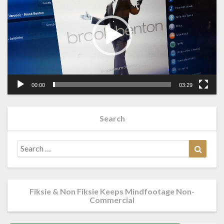
00:00
03:29
Search
Search
Searc
for:
Fiksie & Non Fiksie Keeps Mindfootage Non-
Commercial