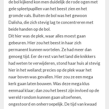
o
de bol kijkend kon men duidelijk de rode ogen met
o
gele spleetpupillen van het beest zien en het
f
gromde vals. Buiten de bol was het gewoon
d
s
Dalisha, die zich stevig lag te concentreren met
t
beide handen op de bol.
u
Dit hier was de plek, waar alles moest gaan
k
gebeuren. Hier zou het beest in haar zich
X
V
permanent kunnen wortelen. Ze had meer dan
I
genoeg tijd. Eer de rest van het land die knikkers
:
had weten te verwijderen, stond haar huis al stevig
L
hier in het weiland; precies op de plek waar het
a
f
naar boven was gevallen. Hier zou ze een mega
G
kerk gaan laten bouwen. Was deze mega klus
a
eenmaal klaar; dan zou het beest zijn invloed op de
m
e
wereld rondom kunnen gaan uitoefenen,
ongestoord en onherroepelijk. De tijd van kwaad