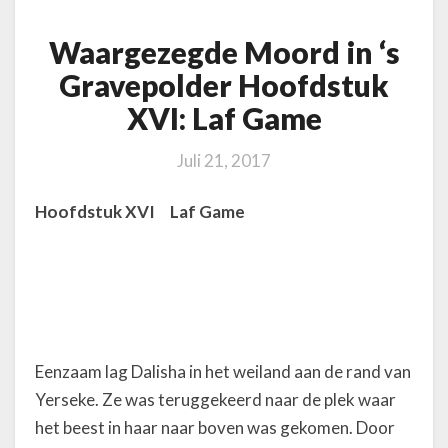
o
o
Waargezegde Moord in ‘s
r
d
Gravepolder Hoofdstuk
i
XVI: Laf Game
n
‘
Juli 21, 2017
s
G
r
Hoofdstuk XVI Laf Game
a
v
e
p
o
l
d
Eenzaam lag Dalisha in het weiland aan de rand van
e
Yerseke. Ze was teruggekeerd naar de plek waar
r
het beest in haar naar boven was gekomen. Door
H