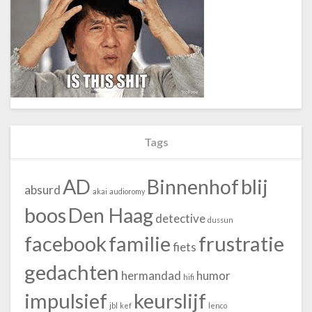
Tags
blij
AD
Binnenhof
absurd
akai
audioromy
boos
Den Haag
detective
dussun
facebook
familie
frustratie
fiets
gedachten
hermandad
humor
hifi
impulsief
keurslijf
jbl
kef
lenco