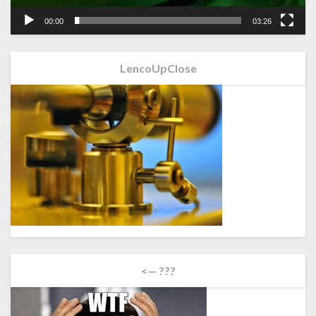
00:00
03:26
LencoUpClose
<— ???