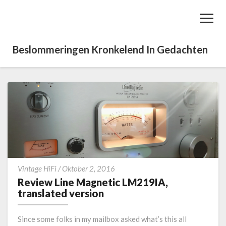
Toggl
Navig
Beslommeringen Kronkelend In Gedachten
R
Vintage HiFi
/
Oktober 2, 2016
e
Review Line Magnetic LM219IA,
v
translated version
i
e
Since some folks in my mailbox asked what’s this all
w