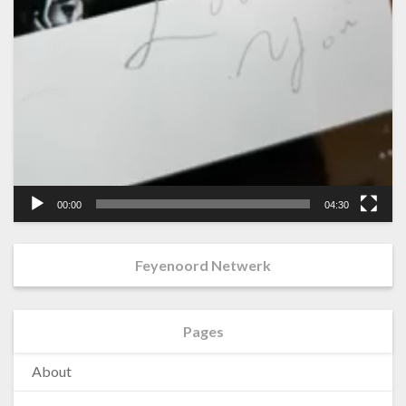
00:00
04:30
Feyenoord Netwerk
Pages
About