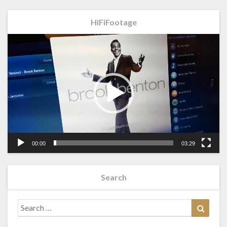
HiFiFootage
Videospeler
00:00
03:29
Search
Search
Searc
for: