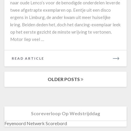
naar oude Lenco’s voor de benodigde onderdelen leverde
d
twee afgetrapte exemplaren op. Eentje uit een disco
e
ergens in Limburg, de ander kwam uit meer huiselijke
e
l
kring. Beiden deden het, doch het dancing-exemplaar leek
-
op het eerste gezicht de minste wrijving te vertonen.
k
Motor liep veel …
e
u
z
READ ARTICLE
R
e
E
i
A
n
OLDER POSTS
Posts
D
t
navigation
M
w
e
O
e
R
s
E
Scoreverloop Op Wedstrijddag
t
r
Feyenoord Netwerk Scorebord
i