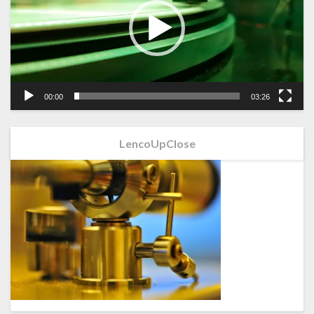
00:00
03:26
LencoUpClose