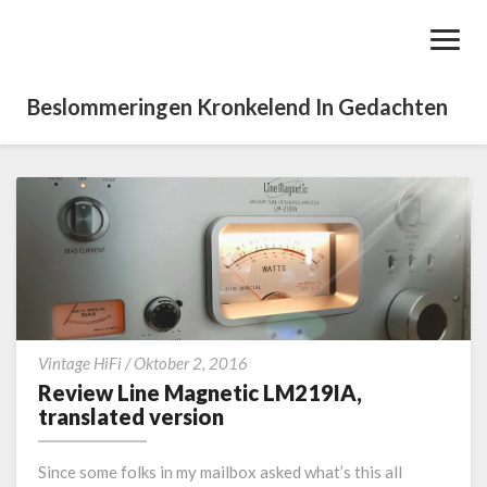
Toggl
Navig
Beslommeringen Kronkelend In Gedachten
R
Vintage HiFi
/
Oktober 2, 2016
e
Review Line Magnetic LM219IA,
v
translated version
i
e
Since some folks in my mailbox asked what’s this all
w