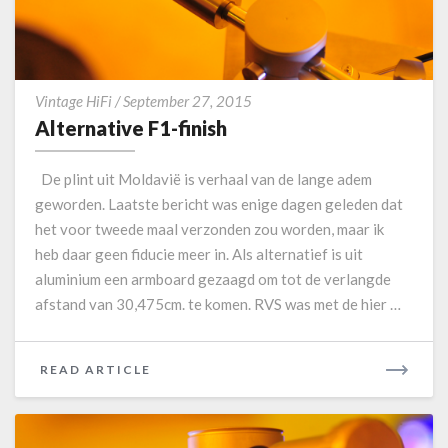
a
O
k
R
o
E
r
é
A
Vintage HiFi
/
September 27, 2015
l
Alternative F1-finish
t
e
De plint uit Moldavië is verhaal van de lange adem
r
geworden. Laatste bericht was enige dagen geleden dat
n
het voor tweede maal verzonden zou worden, maar ik
a
heb daar geen fiducie meer in. Als alternatief is uit
t
i
aluminium een armboard gezaagd om tot de verlangde
v
afstand van 30,475cm. te komen. RVS was met de hier …
e
F
1
READ ARTICLE
R
-
E
f
A
i
D