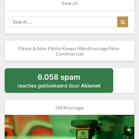
Search
Search
Searc
for:
Fiksie & Non Fiksie Keeps Mindfootage Non-
Commercial
6.058 spam
reacties geblokkeerd door
Akismet
HiFiFootage
Videospeler