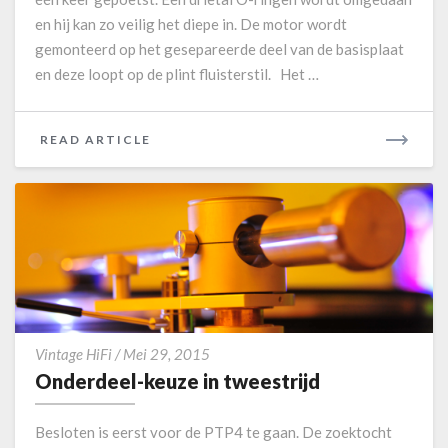
e
en hij kan zo veilig het diepe in. De motor wordt
n
M
gemonteerd op het gesepareerde deel van de basisplaat
a
en deze loopt op de plint fluisterstil. Het …
k
o
r
READ ARTICLE
R
é
E
A
D
M
O
R
E
O
Vintage HiFi
/
Mei 29, 2015
n
Onderdeel-keuze in tweestrijd
d
e
Besloten is eerst voor de PTP4 te gaan. De zoektocht
r