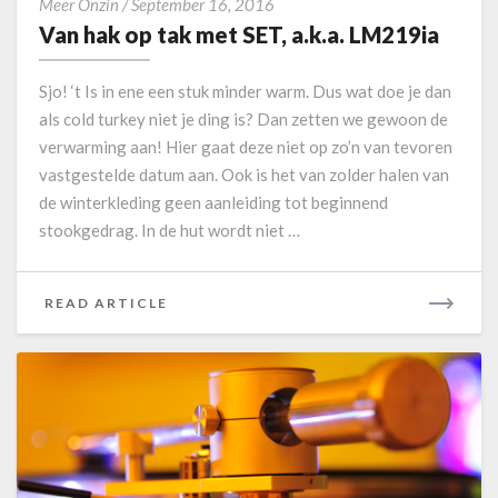
V
Meer Onzin
/
September 16, 2016
a
Van hak op tak met SET, a.k.a. LM219ia
n
h
Sjo! ‘t Is in ene een stuk minder warm. Dus wat doe je dan
a
als cold turkey niet je ding is? Dan zetten we gewoon de
k
verwarming aan! Hier gaat deze niet op zo’n van tevoren
o
vastgestelde datum aan. Ook is het van zolder halen van
p
t
de winterkleding geen aanleiding tot beginnend
a
stookgedrag. In de hut wordt niet …
k
m
e
READ ARTICLE
R
t
E
S
A
E
D
T
M
,
O
a
.
R
k
E