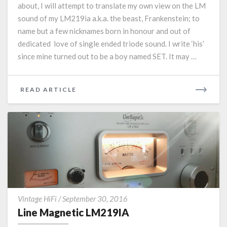
about, I will attempt to translate my own view on the LM
L
sound of my LM219ia a.k.a. the beast, Frankenstein; to
i
name but a few nicknames born in honour and out of
n
e
dedicated love of single ended triode sound. I write ‘his’
M
since mine turned out to be a boy named SET. It may …
a
g
n
READ ARTICLE
R
e
E
t
A
i
D
c
M
L
O
M
2
R
1
E
9
L
I
Vintage HiFi
/
September 30, 2016
i
A
Line Magnetic LM219IA
n
,