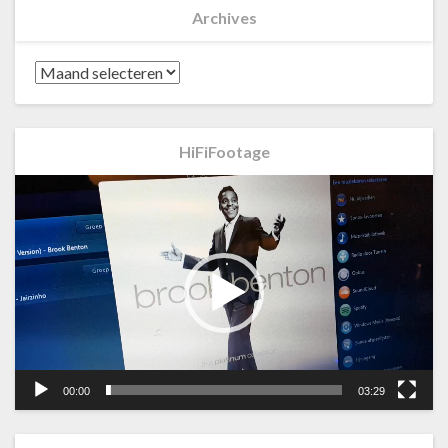
Archives
Archives
HiFiFootage
Videospeler
00:00
03:29