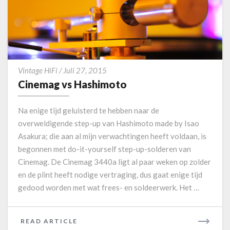
n
M
i
O
s
h
R
E
C
Vintage HiFi
/
Juli 27, 2015
i
Cinemag vs Hashimoto
n
e
Na enige tijd geluisterd te hebben naar de
m
overweldigende step-up van Hashimoto made by Isao
a
Asakura; die aan al mijn verwachtingen heeft voldaan, is
g
begonnen met do-it-yourself step-up-solderen van
v
s
Cinemag. De Cinemag 3440a ligt al paar weken op zolder
H
en de plint heeft nodige vertraging, dus gaat enige tijd
a
gedood worden met wat frees- en soldeerwerk. Het …
s
h
i
READ ARTICLE
R
m