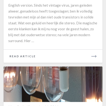
e
t
English version. Sinds het vintage virus, jaren geleden
M
r
alweer, genadeloos heeft toegeslagen; ben ik volledig
a
a
tevreden met mijn al dan niet oude transistors in solide
g
n
staat. Wat een geluid en heerlijk die stereo. Die magische
n
s
e
l
eerste klanken kan ik mij nu nog voor de geest halen, zo
t
a
blij met dat ouderwetse stereo; na vele jaren modern
i
t
surround. Hier …
c
e
L
d
M
v
READ ARTICLE
R
2
e
E
1
r
A
9
s
D
I
i
M
A
o
n
O
R
E