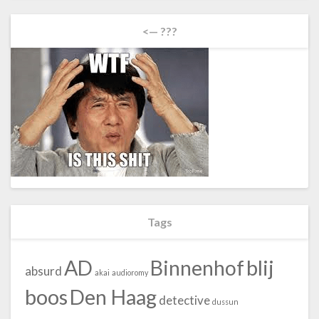
<— ???
Tags
blij
AD
Binnenhof
absurd
akai
audioromy
boos
Den Haag
detective
dussun