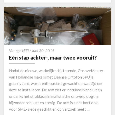
E
o
A
t
D
o
M
O
R
E
E
Vintage HiFi
/
Juni 30, 2015
é
Eén stap achter-, maar twee vooruit?
n
s
Nadat de nieuwe, werkelijk schitterende, GrooveMaster
t
van Hollandse makelij met Deense Ortofon SPU is
a
gearriveerd, wordt enthousiast gewacht op wat tijd om
p
deze te installeren. De arm ziet er indrukwekkend uit en
a
c
ondanks het strakke, minimalistische ontwerp oogt ie
h
bijzonder robuust en stevig. De arm is sinds kort ook
t
voor SME-slede geschikt en op verzoek heeft …
e