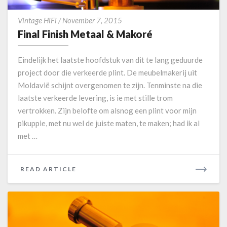
.
F
a
Vintage HiFi
/
November 7, 2015
i
.
Final Finish Metaal & Makoré
n
L
a
M
Eindelijk het laatste hoofdstuk van dit te lang geduurde
l
2
project door die verkeerde plint. De meubelmakerij uit
F
1
Moldavië schijnt overgenomen te zijn. Tenminste na die
i
9
laatste verkeerde levering, is ie met stille trom
n
i
i
a
vertrokken. Zijn belofte om alsnog een plint voor mijn
s
pikuppie, met nu wel de juiste maten, te maken; had ik al
h
met …
M
e
t
READ ARTICLE
R
a
E
a
A
l
D
&
M
M