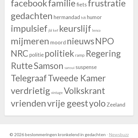
facebook
familie
frustratie
fiets
gedachten
hermandad
humor
hifi
impulsief
keurslijf
jbl
kef
lenco
mijmeren
nieuws
NPO
moord
NRC
politiek
Regering
politie
ramp
Rutte
Samson
suspense
sansui
Telegraaf
Tweede Kamer
verdrietig
Volkskrant
vintage
vrienden
vrije geest
yolo
Zeeland
© 2026 beslommeringen kronkelend in gedachten
-
Newsbuzz