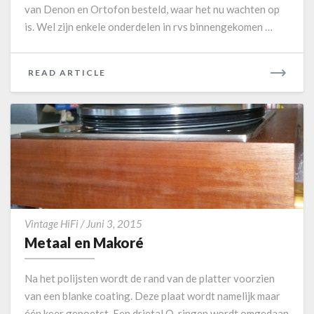
-
van Denon en Ortofon besteld, waar het nu wachten op
E
is. Wel zijn enkele onderdelen in rvs binnengekomen …
r
l
e
READ ARTICLE
R
b
E
n
A
i
D
s
M
O
R
E
M
Vintage HiFi
/
Juni 3, 2015
e
Metaal en Makoré
t
a
Na het polijsten wordt de rand van de platter voorzien
a
van een blanke coating. Deze plaat wordt namelijk maar
l
één keer gepoetst. Een drietal O-ringen wordt omgedaan