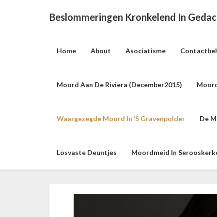
Beslommeringen Kronkelend In Geda
Home
About
Asociatisme
Contactbe
Moord Aan De Riviera (december2015)
Moord
Waargezegde Moord In ‘s Gravenpolder
De M
Losvaste Deuntjes
Moordmeid In Serooskerke 