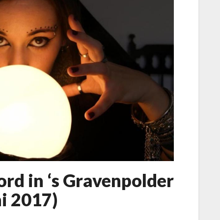
W
d in ‘s Gravenpolder
a
a
ni 2017)
r
g