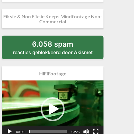
Fiksie & Non Fiksie Keeps Mindfootage Non-
Commercial
6.058 spam
reacties geblokkeerd door
Akismet
HiFiFootage
Videospeler
00:00
03:26