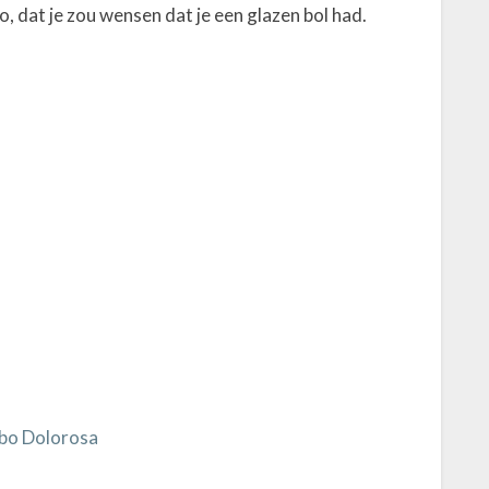
, dat je zou wensen dat je een glazen bol had.
e
z
e
g
d
e
M
o
o
r
d
i
n
‘
s
G
bo Dolorosa
r
a