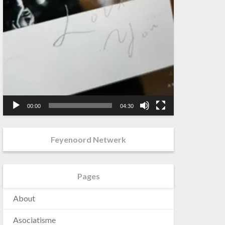
00:00
04:30
Feyenoord Netwerk
Pages
About
Asociatisme