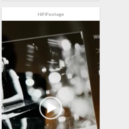
HiFiFootage
Videospeler