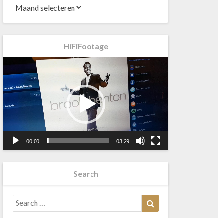
HiFiFootage
Videospeler
00:00
03:29
Search
Search
Search
for: