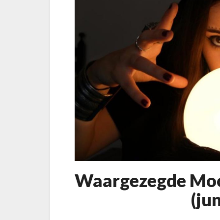
Waargezegde Moor
(ju