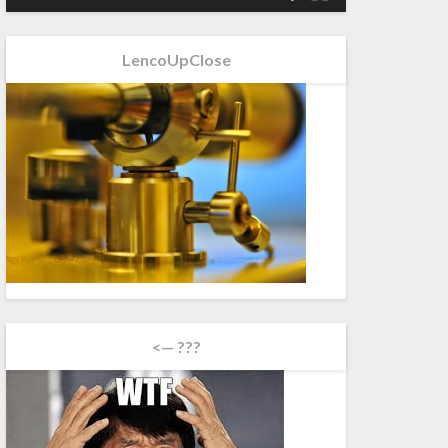
LencoUpClose
<— ???