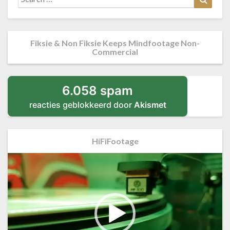
for:
Fiksie & Non Fiksie Keeps Mindfootage Non-
Commercial
6.058 spam
reacties geblokkeerd door
Akismet
HiFiFootage
Videospeler