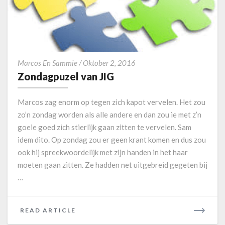
M
O
R
E
Z
Marcos En Sammie
/
Oktober 2, 2016
o
Zondagpuzel van JIG
n
d
Marcos zag enorm op tegen zich kapot vervelen. Het zou
a
zo’n zondag worden als alle andere en dan zou ie met z’n
g
goeie goed zich stierlijk gaan zitten te vervelen. Sam
p
idem dito. Op zondag zou er geen krant komen en dus zou
u
z
ook hij spreekwoordelijk met zijn handen in het haar
e
moeten gaan zitten. Ze hadden net uitgebreid gegeten bij
l
…
v
a
n
READ ARTICLE
R
J
E