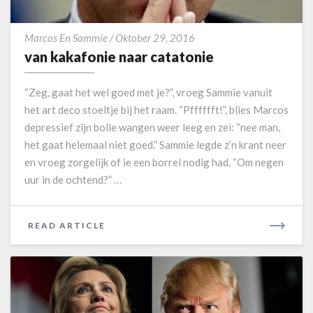
e
E
r
v
a
Marcos En Sammie
/
Oktober 29, 2016
a
n
van kakafonie naar catatonie
n
d
k
e
“Zeg, gaat het wel goed met je?”, vroeg Sammie vanuit
a
r
het art deco stoeltje bij het raam. “Pfffffft!”, blies Marcos
k
i
depressief zijn bolle wangen weer leeg en zei: “nee man,
a
n
het gaat helemaal niet goed.” Sammie legde z’n krant neer
f
g
o
en vroeg zorgelijk of ie een borrel nodig had. “Om negen
n
uur in de ochtend?” …
i
e
n
READ ARTICLE
R
a
E
a
A
r
D
c
M
a
O