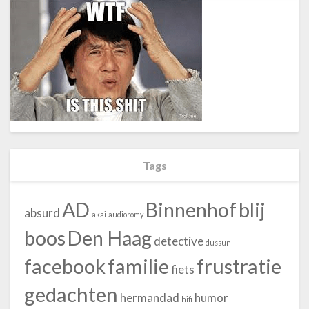
Tags
blij
AD
Binnenhof
absurd
akai
audioromy
boos
Den Haag
detective
dussun
facebook
familie
frustratie
fiets
gedachten
hermandad
humor
hifi