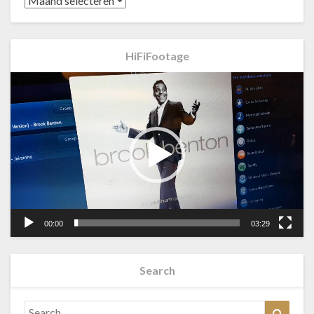
HiFiFootage
Videospeler
00:00
03:29
Search
Search
Searc