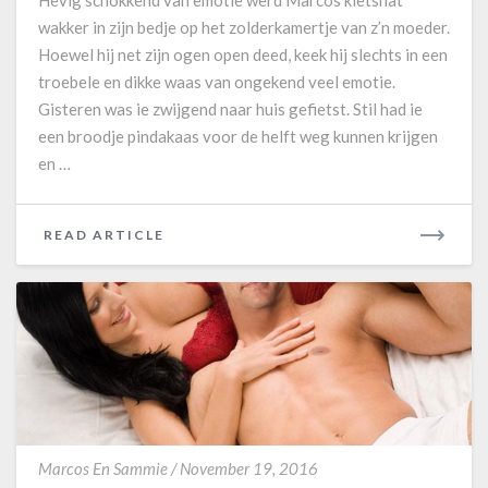
r
wakker in zijn bedje op het zolderkamertje van z’n moeder.
y
Hoewel hij net zijn ogen open deed, keek hij slechts in een
c
troebele en dikke waas van ongekend veel emotie.
r
y
Gisteren was ie zwijgend naar huis gefietst. Stil had ie
een broodje pindakaas voor de helft weg kunnen krijgen
en …
READ ARTICLE
R
E
A
D
M
O
R
E
O
Marcos En Sammie
/
November 19, 2016