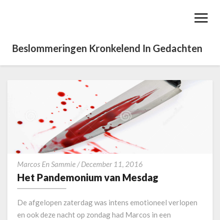
Toggl
Navig
Beslommeringen Kronkelend In Gedachten
H
Marcos En Sammie
/
December 11, 2016
e
Het Pandemonium van Mesdag
t
P
De afgelopen zaterdag was intens emotioneel verlopen
a
en ook deze nacht op zondag had Marcos in een
n