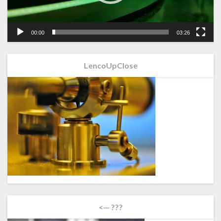
00:00
03:26
LencoUpClose
<— ???