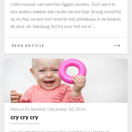
rollercoaster van emoties liggen woelen. Toch werd ie
d
iets anders wakker dan na die eerste klap. Vroeg stond hij
e
m
op en liep, na een snel sneetje met pindakaas in de keuken,
o
de deur uit. Vandaag liet hij voor het eerst …
n
i
u
READ ARTICLE
R
m
E
v
A
a
D
n
M
M
O
e
s
R
d
E
a
c
g
Marcos En Sammie
/
December 10, 2016
r
cry cry cry
y
c
Hevig schokkend van emotie werd Marcos kletsnat