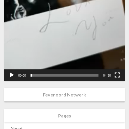
00:00
04:30
Feyenoord Netwerk
Pages
About