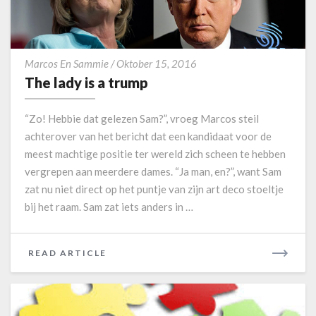
t
a
R
t
E
o
T
n
Marcos En Sammie
/
Oktober 15, 2016
h
i
The lady is a trump
e
e
l
“Zo! Hebbie dat gelezen Sam?”, vroeg Marcos steil
a
achterover van het bericht dat een kandidaat voor de
d
meest machtige positie ter wereld zich scheen te hebben
y
vergrepen aan meerdere dames. “Ja man, en?”, want Sam
i
s
zat nu niet direct op het puntje van zijn art deco stoeltje
a
bij het raam. Sam zat iets anders in …
t
r
u
READ ARTICLE
R
m
E
p
A
D