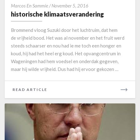
h
Marcos En Sammie
/
November 5, 2016
i
historische klimaatsverandering
s
t
Brommend vloog Suzuki door het luchtruim, dat hem
o
de vrijheid bood. Het was al november en het fruit werd
r
steeds schaarser en nou had ie me toch een honger en
i
koud, hij had het heel erg koud. Het opvangcentrum in
s
c
Wageningen had hem voedsel en onderdak gegeven,
h
maar hij wilde vrijheid. Dus had hij ervoor gekozen …
e
k
l
READ ARTICLE
R
i
E
m
A
a
D
a
M
t
O
s
v
R