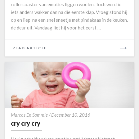
rollercoaster van emoties liggen woelen. Toch werd ie
d
iets anders wakker dan na die eerste klap. Vroeg stond hij
e
m
op en liep, na een snel sneetje met pindakaas in de keuken,
o
de deur uit. Vandaag liet hij voor het eerst …
n
i
u
READ ARTICLE
R
m
E
v
A
a
D
n
M
M
O
e
s
R
d
E
a
c
g
Marcos En Sammie
/
December 10, 2016
r
cry cry cry
y
c
Hevig schokkend van emotie werd Marcos kletsnat