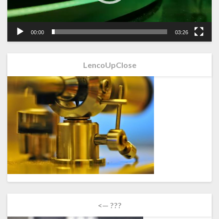
00:00
03:26
LencoUpClose
<— ???