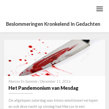
Toggl
Navig
Beslommeringen Kronkelend In Gedachten
H
Marcos En Sammie
/
December 11, 2016
e
Het Pandemonium van Mesdag
t
P
De afgelopen zaterdag was intens emotioneel verlopen
a
en ook deze nacht op zondag had Marcos in een
n