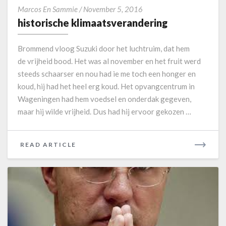
h
Marcos En Sammie
/
November 5, 2016
i
historische klimaatsverandering
s
t
Brommend vloog Suzuki door het luchtruim, dat hem
o
de vrijheid bood. Het was al november en het fruit werd
r
steeds schaarser en nou had ie me toch een honger en
i
koud, hij had het heel erg koud. Het opvangcentrum in
s
c
Wageningen had hem voedsel en onderdak gegeven,
h
maar hij wilde vrijheid. Dus had hij ervoor gekozen …
e
k
l
READ ARTICLE
R
i
E
m
A
a
D
a
M
t
O
s
v
R