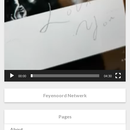
00:00
04:30
Feyenoord Netwerk
Pages
About