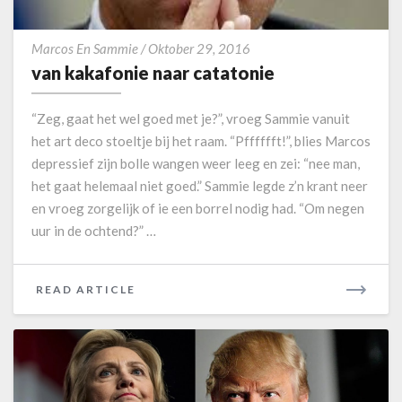
e
E
r
v
a
Marcos En Sammie
/
Oktober 29, 2016
a
n
van kakafonie naar catatonie
n
d
k
e
“Zeg, gaat het wel goed met je?”, vroeg Sammie vanuit
a
r
het art deco stoeltje bij het raam. “Pfffffft!”, blies Marcos
k
i
depressief zijn bolle wangen weer leeg en zei: “nee man,
a
n
het gaat helemaal niet goed.” Sammie legde z’n krant neer
f
g
o
en vroeg zorgelijk of ie een borrel nodig had. “Om negen
n
uur in de ochtend?” …
i
e
n
READ ARTICLE
R
a
E
a
A
r
D
c
M
a
O