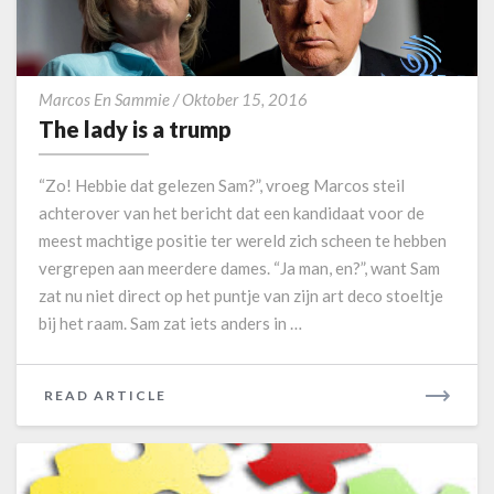
t
a
R
t
E
o
T
n
Marcos En Sammie
/
Oktober 15, 2016
h
i
The lady is a trump
e
e
l
“Zo! Hebbie dat gelezen Sam?”, vroeg Marcos steil
a
achterover van het bericht dat een kandidaat voor de
d
meest machtige positie ter wereld zich scheen te hebben
y
vergrepen aan meerdere dames. “Ja man, en?”, want Sam
i
s
zat nu niet direct op het puntje van zijn art deco stoeltje
a
bij het raam. Sam zat iets anders in …
t
r
u
READ ARTICLE
R
m
E
p
A
D