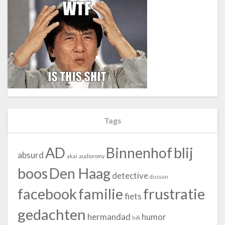
Tags
blij
AD
Binnenhof
absurd
akai
audioromy
boos
Den Haag
detective
dussun
facebook
familie
frustratie
fiets
gedachten
hermandad
humor
hifi