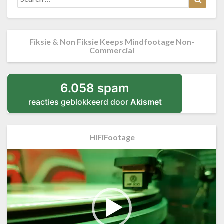
for:
Fiksie & Non Fiksie Keeps Mindfootage Non-
Commercial
6.058 spam
reacties geblokkeerd door
Akismet
HiFiFootage
Videospeler