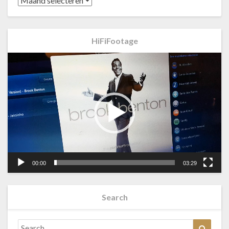
HiFiFootage
Videospeler
00:00
03:29
Search
Search
Searc