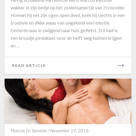
r
wakker in zijn bedje op het zolderkamertje van z’n moeder.
y
Hoewel hij net zijn ogen open deed, keek hij slechts in een
c
troebele en dikke waas van ongekend veel emotie.
r
y
Gisteren was ie zwijgend naar huis gefietst. Stil had ie
een broodje pindakaas voor de helft weg kunnen krijgen
en …
READ ARTICLE
R
E
A
D
M
O
R
E
O
Marcos En Sammie
/
November 19, 2016