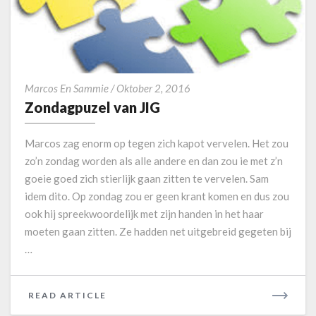
M
O
R
E
Z
Marcos En Sammie
/
Oktober 2, 2016
o
Zondagpuzel van JIG
n
d
Marcos zag enorm op tegen zich kapot vervelen. Het zou
a
zo’n zondag worden als alle andere en dan zou ie met z’n
g
goeie goed zich stierlijk gaan zitten te vervelen. Sam
p
idem dito. Op zondag zou er geen krant komen en dus zou
u
z
ook hij spreekwoordelijk met zijn handen in het haar
e
moeten gaan zitten. Ze hadden net uitgebreid gegeten bij
l
…
v
a
n
READ ARTICLE
R
J
E