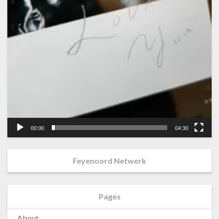
00:00
04:30
Feyenoord Netwerk
Pages
About