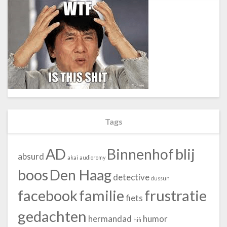
Tags
blij
AD
Binnenhof
absurd
akai
audioromy
boos
Den Haag
detective
dussun
facebook
familie
frustratie
fiets
gedachten
hermandad
humor
hifi