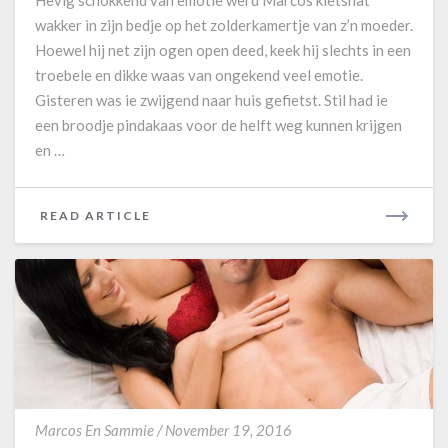
r
wakker in zijn bedje op het zolderkamertje van z’n moeder.
y
Hoewel hij net zijn ogen open deed, keek hij slechts in een
c
troebele en dikke waas van ongekend veel emotie.
r
y
Gisteren was ie zwijgend naar huis gefietst. Stil had ie
een broodje pindakaas voor de helft weg kunnen krijgen
en …
READ ARTICLE
R
E
A
D
M
O
R
E
O
Marcos En Sammie
/
November 19, 2016