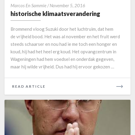
h
Marcos En Sammie
/
November 5, 2016
i
historische klimaatsverandering
s
t
Brommend vloog Suzuki door het luchtruim, dat hem
o
de vrijheid bood. Het was al november en het fruit werd
r
steeds schaarser en nou had ie me toch een honger en
i
koud, hij had het heel erg koud. Het opvangcentrum in
s
c
Wageningen had hem voedsel en onderdak gegeven,
h
maar hij wilde vrijheid. Dus had hij ervoor gekozen …
e
k
l
READ ARTICLE
R
i
E
m
A
a
D
a
M
t
O
s
v
R