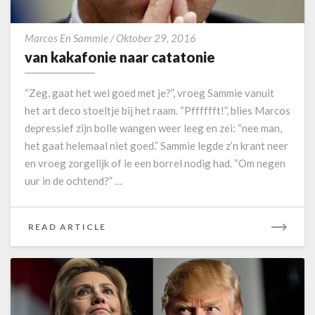
e
E
r
v
a
Marcos En Sammie
/
Oktober 29, 2016
a
n
van kakafonie naar catatonie
n
d
k
e
“Zeg, gaat het wel goed met je?”, vroeg Sammie vanuit
a
r
het art deco stoeltje bij het raam. “Pfffffft!”, blies Marcos
k
i
depressief zijn bolle wangen weer leeg en zei: “nee man,
a
n
het gaat helemaal niet goed.” Sammie legde z’n krant neer
f
g
o
en vroeg zorgelijk of ie een borrel nodig had. “Om negen
n
uur in de ochtend?” …
i
e
n
READ ARTICLE
R
a
E
a
A
r
D
c
M
a
O