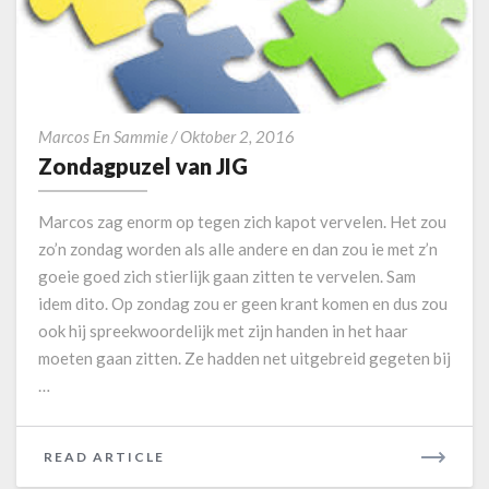
M
O
R
E
Z
Marcos En Sammie
/
Oktober 2, 2016
o
Zondagpuzel van JIG
n
d
Marcos zag enorm op tegen zich kapot vervelen. Het zou
a
zo’n zondag worden als alle andere en dan zou ie met z’n
g
goeie goed zich stierlijk gaan zitten te vervelen. Sam
p
idem dito. Op zondag zou er geen krant komen en dus zou
u
z
ook hij spreekwoordelijk met zijn handen in het haar
e
moeten gaan zitten. Ze hadden net uitgebreid gegeten bij
l
…
v
a
n
READ ARTICLE
R
J
E