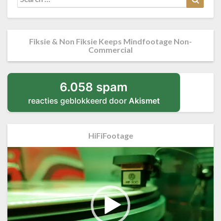
for:
Fiksie & Non Fiksie Keeps Mindfootage Non-
Commercial
6.058 spam
reacties geblokkeerd door
Akismet
HiFiFootage
Videospeler