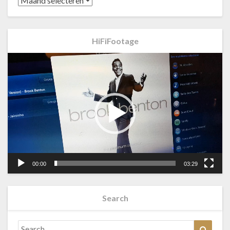
HiFiFootage
Videospeler
00:00
03:29
Search
Search
Searc