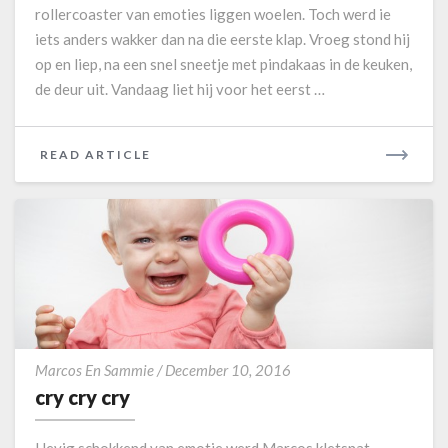
rollercoaster van emoties liggen woelen. Toch werd ie
d
iets anders wakker dan na die eerste klap. Vroeg stond hij
e
m
op en liep, na een snel sneetje met pindakaas in de keuken,
o
de deur uit. Vandaag liet hij voor het eerst …
n
i
u
READ ARTICLE
R
m
E
v
A
a
D
n
M
M
O
e
s
R
d
E
a
c
g
Marcos En Sammie
/
December 10, 2016
r
cry cry cry
y
c
Hevig schokkend van emotie werd Marcos kletsnat