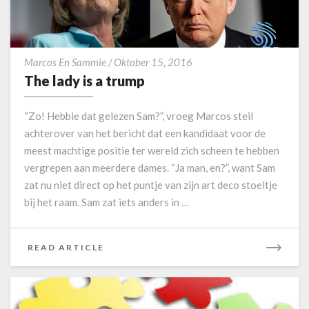
t
a
R
t
E
o
T
n
Marcos En Sammie
/
Oktober 15, 2016
h
i
The lady is a trump
e
e
l
“Zo! Hebbie dat gelezen Sam?”, vroeg Marcos steil
a
achterover van het bericht dat een kandidaat voor de
d
meest machtige positie ter wereld zich scheen te hebben
y
vergrepen aan meerdere dames. “Ja man, en?”, want Sam
i
s
zat nu niet direct op het puntje van zijn art deco stoeltje
a
bij het raam. Sam zat iets anders in …
t
r
u
READ ARTICLE
R
m
E
p
A
D