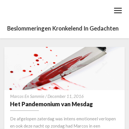
Toggl
Navig
Beslommeringen Kronkelend In Gedachten
H
Marcos En Sammie
/
December 11, 2016
e
Het Pandemonium van Mesdag
t
P
De afgelopen zaterdag was intens emotioneel verlopen
a
en ook deze nacht op zondag had Marcos in een
n