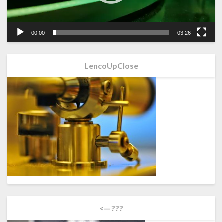
00:00
03:26
LencoUpClose
<— ???