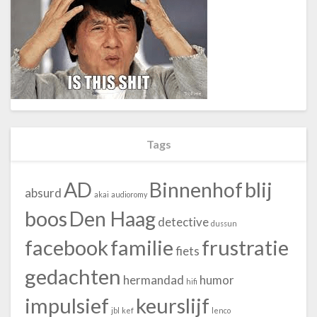
Tags
blij
AD
Binnenhof
absurd
akai
audioromy
boos
Den Haag
detective
dussun
facebook
familie
frustratie
fiets
gedachten
hermandad
humor
hifi
impulsief
keurslijf
jbl
kef
lenco