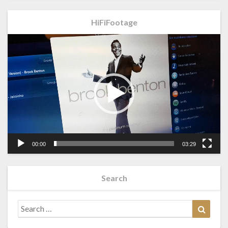
HiFiFootage
Videospeler
00:00
03:29
Search
Search
Searc
for: