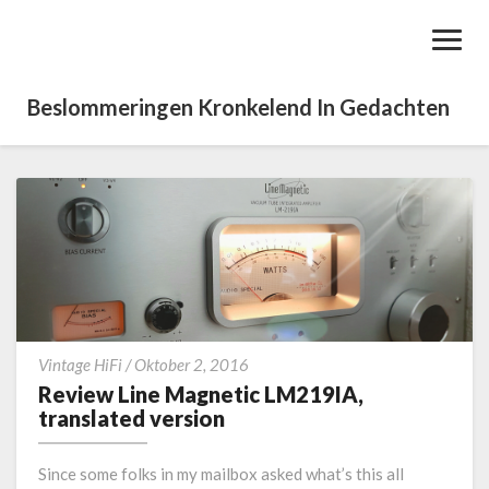
Toggl
Navig
Beslommeringen Kronkelend In Gedachten
R
Vintage HiFi
/
Oktober 2, 2016
e
Review Line Magnetic LM219IA,
v
translated version
i
e
Since some folks in my mailbox asked what’s this all
w