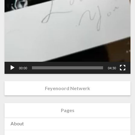
00:00
04:30
Feyenoord Netwerk
Pages
About