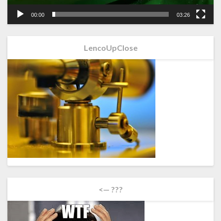
00:00
03:26
LencoUpClose
<— ???