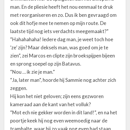
man. En de pliesie heeft het nou eenmaal te druk
met reorganiseren en zo. Dus ik ben gevraagd om
ook dit hofje mee te nemen op mijn route. De
laatste tijd nog iets verdachts meegemaakt?”
“Hahahahaha! Iedere dag man, je weet toch hoe
‘ze’ zijn? Maar deksels man, was goed om je te
zien”, zei Marcos en clipte zijn broekspijpen bijeen
en sprong soepel op zijn Batavus.
“Nou … ik zie je man.”
“Ja, later man”, hoorde hij Sammie nog achter zich
zeggen.
Hij kon het niet geloven; zijn eens gezworen
kameraad aan de kant van het volluk?
“Mot ech nie gekker worden in dit land!”, en na het
poortje keek hij nog even weemoedig naar de
tramhalte, waar hij zo vaak nog even had staan