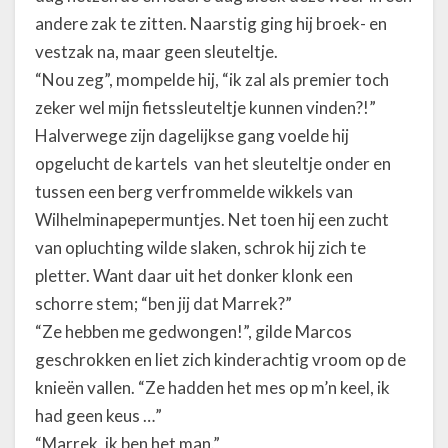
andere zak te zitten. Naarstig ging hij broek- en
vestzak na, maar geen sleuteltje.
“Nou zeg”, mompelde hij, “ik zal als premier toch
zeker wel mijn fietssleuteltje kunnen vinden?!”
Halverwege zijn dagelijkse gang voelde hij
opgelucht de kartels van het sleuteltje onder en
tussen een berg verfrommelde wikkels van
Wilhelminapepermuntjes. Net toen hij een zucht
van opluchting wilde slaken, schrok hij zich te
pletter. Want daar uit het donker klonk een
schorre stem; “ben jij dat Marrek?”
“Ze hebben me gedwongen!”, gilde Marcos
geschrokken en liet zich kinderachtig vroom op de
knieën vallen. “Ze hadden het mes op m’n keel, ik
had geen keus …”
“Marrek, ik ben het man.”