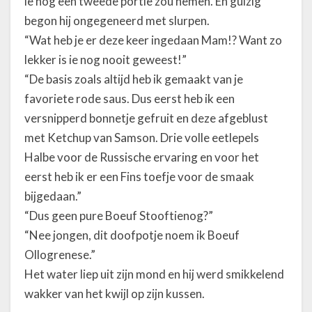
ie nog een tweede portie zou nemen. En gulzig
begon hij ongegeneerd met slurpen.
“Wat heb je er deze keer ingedaan Mam!? Want zo
lekker is ie nog nooit geweest!”
“De basis zoals altijd heb ik gemaakt van je
favoriete rode saus. Dus eerst heb ik een
versnipperd bonnetje gefruit en deze afgeblust
met Ketchup van Samson. Drie volle eetlepels
Halbe voor de Russische ervaring en voor het
eerst heb ik er een Fins toefje voor de smaak
bijgedaan.”
“Dus geen pure Boeuf Stooftienog?”
“Nee jongen, dit doofpotje noem ik Boeuf
Ollogrenese.”
Het water liep uit zijn mond en hij werd smikkelend
wakker van het kwijl op zijn kussen.