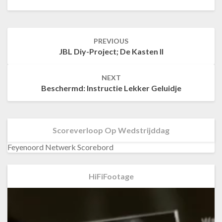
PREVIOUS
Post
JBL Diy-Project; De Kasten II
navigation
NEXT
Beschermd: Instructie Lekker Geluidje
Scoreverloop Op Wedstrijddag
Feyenoord Netwerk Scorebord
HiFiFootage
Videospeler