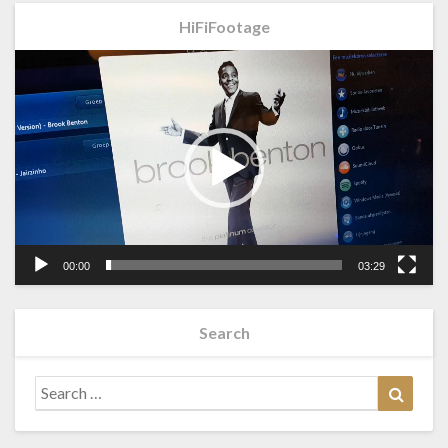
HiFiFootage
Videospeler
00:00
03:29
Search
Search
Searc
for: