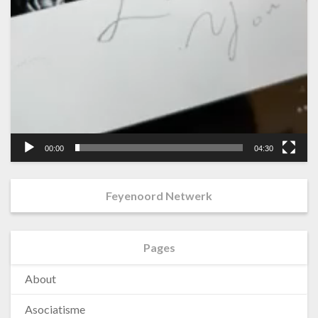
00:00
04:30
Feyenoord Netwerk
Pages
About
Asociatisme