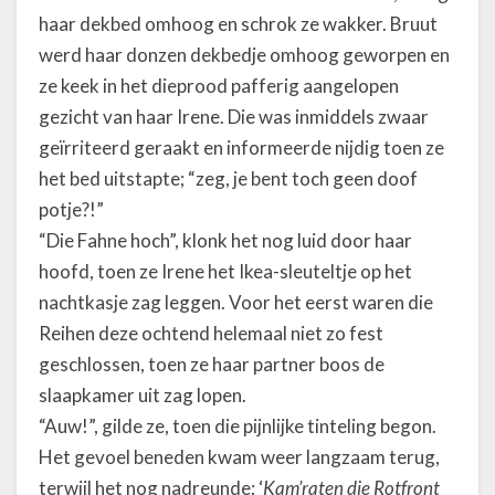
haar dekbed omhoog en schrok ze wakker. Bruut
werd haar donzen dekbedje omhoog geworpen en
ze keek in het dieprood pafferig aangelopen
gezicht van haar Irene. Die was inmiddels zwaar
geïrriteerd geraakt en informeerde nijdig toen ze
het bed uitstapte; “zeg, je bent toch geen doof
potje?!”
“Die Fahne hoch”, klonk het nog luid door haar
hoofd, toen ze Irene het Ikea-sleuteltje op het
nachtkasje zag leggen. Voor het eerst waren die
Reihen deze ochtend helemaal niet zo fest
geschlossen, toen ze haar partner boos de
slaapkamer uit zag lopen.
“Auw!”, gilde ze, toen die pijnlijke tinteling begon.
Het gevoel beneden kwam weer langzaam terug,
terwijl het nog nadreunde; ‘
Kam’raten die Rotfront