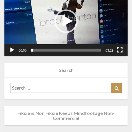
00:00
03:29
Search
Search
Searc
for:
Fiksie & Non Fiksie Keeps Mindfootage Non-
Commercial