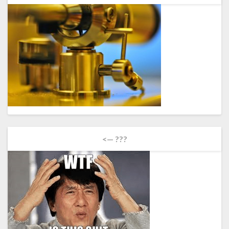
<— ???