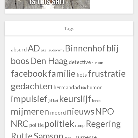
Tags
blij
AD
Binnenhof
absurd
akai
audioromy
boos
Den Haag
detective
dussun
facebook
familie
frustratie
fiets
gedachten
hermandad
humor
hifi
impulsief
keurslijf
jbl
kef
lenco
mijmeren
nieuws
NPO
moord
NRC
politiek
Regering
politie
ramp
Rutte
Samson
suspense
sansui