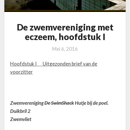
g
i
n
g
De zwemvereniging met
m
eczeem, hoofdstuk I
e
t
e
Mei 6, 2016
c
z
Hoofdstuk I Uitgezonden brief van de
e
voorzitter
e
m
,
h
o
Zwemvereniging
De SwimShack
Hutje bij de poel.
o
Duikbril 2
f
d
Zwemvliet
s