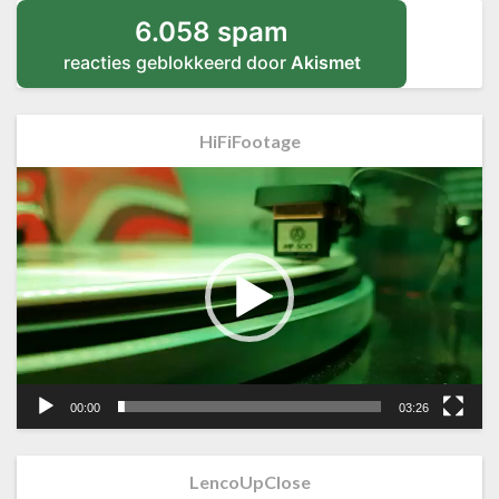
6.058 spam
reacties geblokkeerd door
Akismet
HiFiFootage
Videospeler
00:00
03:26
LencoUpClose