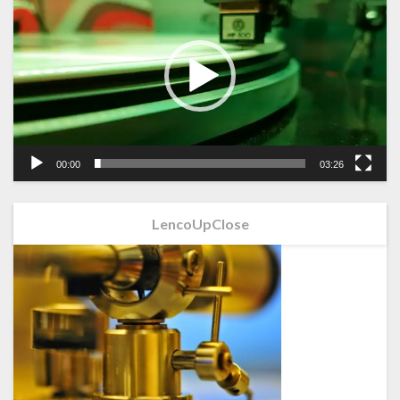
00:00
03:26
LencoUpClose