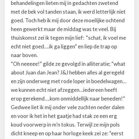
’
behandelingen lieten mij in gedachten zwetend
E
met de bek vol tanden staan, ik werd letterlijk niet
m
goed. Toch heb ik mij door deze moeilijke ochtend
a
heen gewerkt maar de middag was te veel. Bij
n
c
thuiskomst zei ik tegen mijn lief: “schat, ik voel me
i
echt niet goed….ik ga liggen” en liep de trap op
p
naar boven.
a
“Oh neeeee!” gilde ze gevolgd in alliteratie; “what
t
i
about Juan dan Jean? J&J hebben alles al geregeld
o
en zijn onderweg met rode loper in boedelwagen…
n
we kunnen echt niet afzeggen…iedereen heeft
!
erop gerekend….kom onmiddellijk naar beneden!”
Gedwee liet ik mij onder vele zuchten neder dalen
en voor ik het in het gaatje had stak ze een erg
koud voorwerp in m’n tokus. Terwijl ze mijn pols
dicht kneep en op haar horloge keek zei ze: “eerst