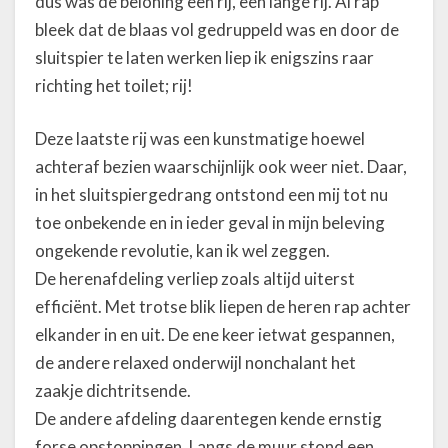
dus was de beloning een rij, een lange rij. Al rap
bleek dat de blaas vol gedruppeld was en door de
sluitspier te laten werken liep ik enigszins raar
richting het toilet; rij!
Deze laatste rij was een kunstmatige hoewel
achteraf bezien waarschijnlijk ook weer niet. Daar,
in het sluitspiergedrang ontstond een mij tot nu
toe onbekende en in ieder geval in mijn beleving
ongekende revolutie, kan ik wel zeggen.
De herenafdeling verliep zoals altijd uiterst
efficiënt. Met trotse blik liepen de heren rap achter
elkander in en uit. De ene keer ietwat gespannen,
de andere relaxed onderwijl nonchalant het
zaakje dichtritsende.
De andere afdeling daarentegen kende ernstig
forse opstoppingen. Langs de muur stond een