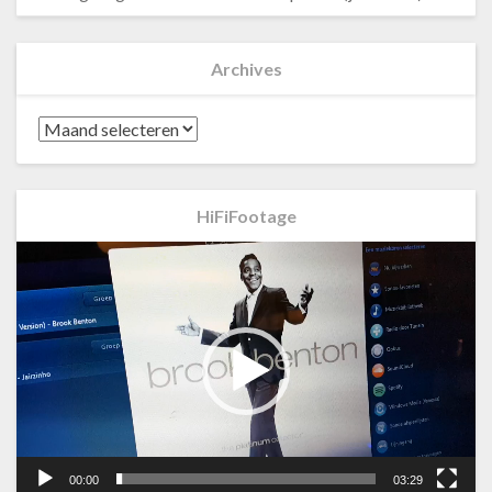
Archives
Archives
HiFiFootage
Videospeler
00:00
03:29