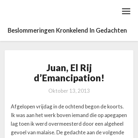
Toggl
Navig
Beslommeringen Kronkelend In Gedachten
Juan, El Rij
J
u
d’Emancipation!
a
n
Oktober 13, 2013
,
E
Afgelopen vrijdag in de ochtend begon de koorts.
l
R
Ik was aan het werk boven iemand die op apegapen
i
lag toen ik werd overmeesterd door een algeheel
j
gevoel van malaise. De gedachte aan de volgende
d