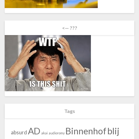
<— ???
Tags
blij
AD
Binnenhof
absurd
akai
audioromy