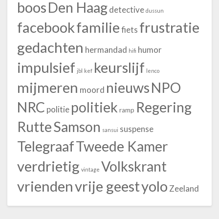
boos
Den Haag
detective
dussun
facebook
familie
frustratie
fiets
gedachten
hermandad
humor
hifi
impulsief
keurslijf
jbl
kef
lenco
mijmeren
nieuws
NPO
moord
NRC
politiek
Regering
politie
ramp
Rutte
Samson
suspense
sansui
Telegraaf
Tweede Kamer
verdrietig
Volkskrant
vintage
vrienden
vrije geest
yolo
Zeeland