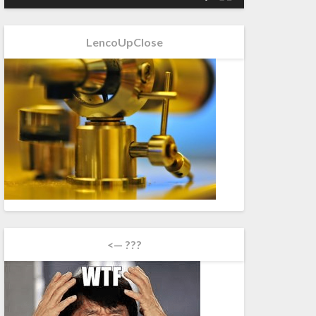
LencoUpClose
<— ???