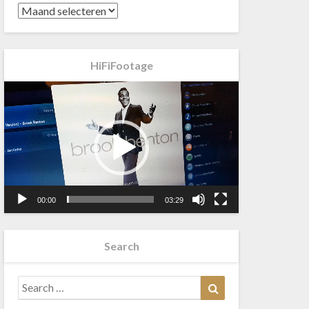
HiFiFootage
Videospeler
00:00
03:29
Search
Search
Search
for: