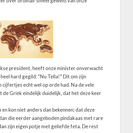
ier over ordinair smeergeweld van onze
iekse president, heeft onze minister onverwacht
eel hard gegild: “Nu Tella!” Dit om zijn
jn cijfertjes echt wel op orde had. Na de vele
e Griek eindelijk duidelijk, dat het deze keer
en kon niet anders dan bekennen; dat deze
 dan die eerder aangeboden pindakaas met rare
dan zijn eigen potje met geliefde feta. De rest