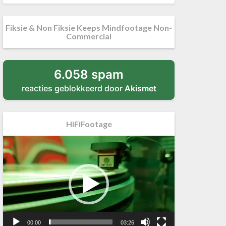
Fiksie & Non Fiksie Keeps Mindfootage Non-
Commercial
6.058 spam
reacties geblokkeerd door
Akismet
HiFiFootage
Videospeler
00:00
03:26