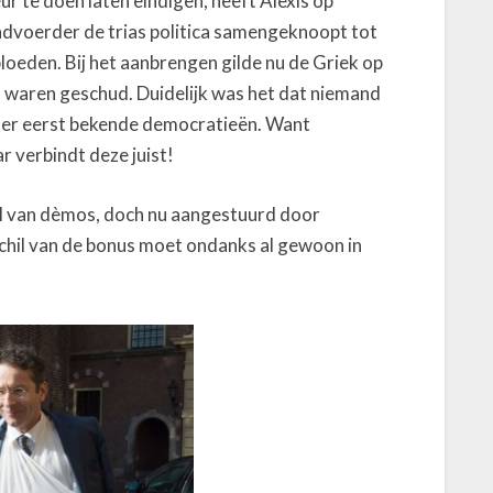
r te doen laten eindigen, heeft Alexis op
ndvoerder de trias politica samengeknoopt tot
oeden. Bij het aanbrengen gilde nu de Griek op
en waren geschud. Duidelijk was het dat niemand
én der eerst bekende democratieën. Want
 verbindt deze juist!
il van dèmos, doch nu aangestuurd door
schil van de bonus moet ondanks al gewoon in