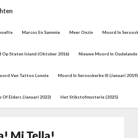
chten
hoefte
Marcos En Sammie
Meer Onzin
Moord In Seroosk
 Op Staten Island (oktober 2016)
Nieuwe Moord In Oudelande 
oord Van Tattoo Lonnie
Moord In Serooskerke III (januari 2019)
Of Elders (januari 2022)
Het Stikstofmysterie (2025)
a! Mi Tella!
N