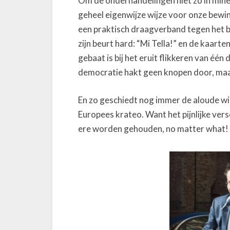
Om de onderhandelingen niet zo in mineu
geheel eigenwijze wijze voor onze bewi
een praktisch draagverband tegen het bl
zijn beurt hard: “Mi Tella!” en de kaart
gebaat is bij het eruit flikkeren van é
democratie hakt geen knopen door, maar
En zo geschiedt nog immer de aloude w
Europees krateo. Want het pijnlijke ver
ere worden gehouden, no matter what!