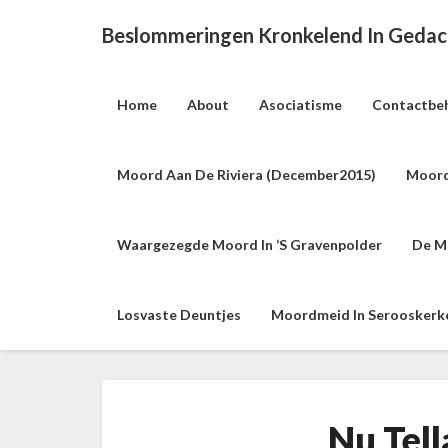
Beslommeringen Kronkelend In Geda
Home
About
Asociatisme
Contactbe
Moord Aan De Riviera (december2015)
Moord
Waargezegde Moord In ‘s Gravenpolder
De M
Losvaste Deuntjes
Moordmeid In Serooskerke 
Nu Tell