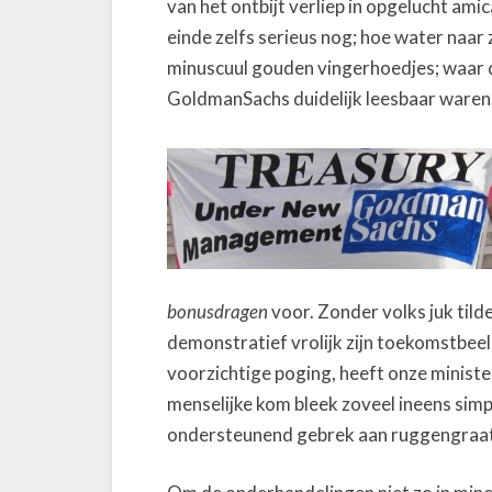
van het ontbijt verliep in opgelucht am
einde zelfs serieus nog; hoe water naar
minuscuul gouden vingerhoedjes; waar d
GoldmanSachs duidelijk leesbaar waren
bonusdragen
voor. Zonder volks juk tild
demonstratief vrolijk zijn toekomstbeel
voorzichtige poging, heeft onze ministe
menselijke kom bleek zoveel ineens simp
ondersteunend gebrek aan ruggengraat o