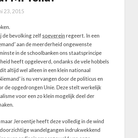
u
T
ni 23, 2015
e
l
oken.
l
 de bevolking zelf
soeverein
regeert. In een
a
‘niemand’ aan de meerderheid ongewenste
!
minste in de schoolbanken ons staatsprincipe
M
igheid heeft opgeleverd, ondanks de vele hobbels
i
 altijd wel alleen in een klein nationaal
T
Niemand’ is nu vervangen door de politicus en
e
oor de opgedrongen Unie. Deze stelt werkelijk
l
l
talisme voor een zo klein mogelijk deel der
a
maken.
!
maar Jeroentje heeft deze volledig in de wind
ondoorzichtige wandelgangen indrukwekkend