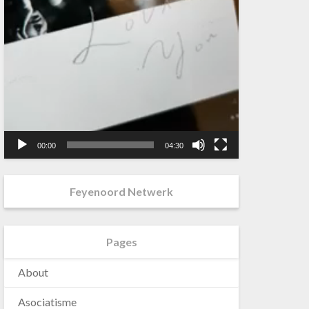
00:00
04:30
Feyenoord Netwerk
Pages
About
Asociatisme