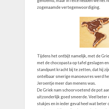
genoemd, maar in feite hebben we het h
zogenaamde vertegenwoordiging.
Tijdens het ontbijt namelijk, met de Gr
met de chocopasta op tafel geslagen en h
standpunt kracht bij te zetten, dat hij zi
ontelbaar smerige manoeuvres werd het d
Jeroentje meer dan menens was.
De Griek nam schoorvoetend de pot aan 
uitzonderlijk goed smeerde. Veel beter
stukjes en in ieder geval heel wat beter 