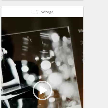
HiFiFootage
Videospeler