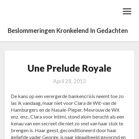
Toggl
Navig
Beslommeringen Kronkelend In Gedachten
Une Prelude Royale
U
n
e
April 28, 2013
P
r
De kans op een verergerde bankencrisis neemt toe zo
e
las ik vandaag, maar niet voor Clara de Wit-van de
l
Hamburgers en de Nasale-Pieper. Mevrouw de Wit
u
enz. enz., Clara voor intimi, stond alom berucht als een
d
kenau van een secreet die niet zo snel van haar stuk te
e
brengen is. Haar geest, geconditioneerd door haar
R
geliefde vader George, is naar ideaalbeeld gevormd en