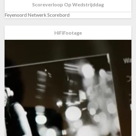
Scoreverloop Op Wedstrijddag
Feyenoord Netwerk Scorebord
HiFiFootage
Videospeler