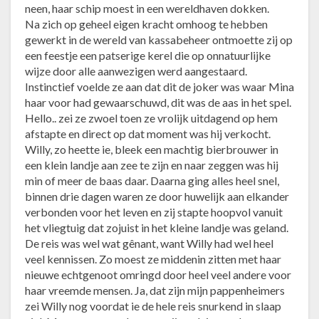
neen, haar schip moest in een wereldhaven dokken.
Na zich op geheel eigen kracht omhoog te hebben
gewerkt in de wereld van kassabeheer ontmoette zij op
een feestje een patserige kerel die op onnatuurlijke
wijze door alle aanwezigen werd aangestaard.
Instinctief voelde ze aan dat dit de joker was waar Mina
haar voor had gewaarschuwd, dit was de aas in het spel.
Hello.. zei ze zwoel toen ze vrolijk uitdagend op hem
afstapte en direct op dat moment was hij verkocht.
Willy, zo heette ie, bleek een machtig bierbrouwer in
een klein landje aan zee te zijn en naar zeggen was hij
min of meer de baas daar. Daarna ging alles heel snel,
binnen drie dagen waren ze door huwelijk aan elkander
verbonden voor het leven en zij stapte hoopvol vanuit
het vliegtuig dat zojuist in het kleine landje was geland.
De reis was wel wat gênant, want Willy had wel heel
veel kennissen. Zo moest ze middenin zitten met haar
nieuwe echtgenoot omringd door heel veel andere voor
haar vreemde mensen. Ja, dat zijn mijn pappenheimers
zei Willy nog voordat ie de hele reis snurkend in slaap