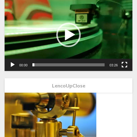
Videospeler
00:00
03:26
LencoUpClose