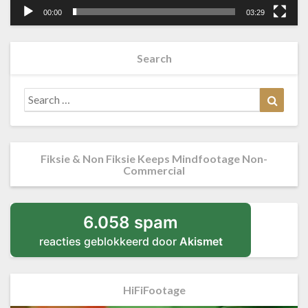
00:00
03:29
Search
Search
Searc
for:
Fiksie & Non Fiksie Keeps Mindfootage Non-
Commercial
6.058 spam
reacties geblokkeerd door
Akismet
HiFiFootage