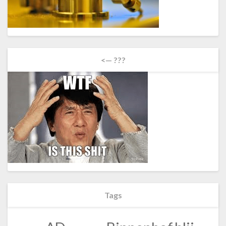
<— ???
Tags