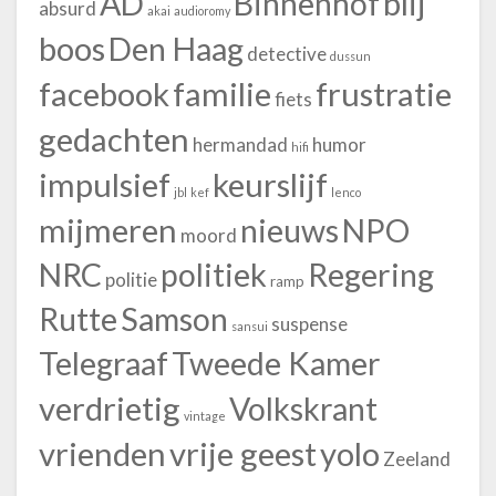
blij
AD
Binnenhof
absurd
akai
audioromy
boos
Den Haag
detective
dussun
facebook
familie
frustratie
fiets
gedachten
hermandad
humor
hifi
impulsief
keurslijf
jbl
kef
lenco
mijmeren
nieuws
NPO
moord
NRC
politiek
Regering
politie
ramp
Rutte
Samson
suspense
sansui
Telegraaf
Tweede Kamer
verdrietig
Volkskrant
vintage
vrienden
vrije geest
yolo
Zeeland