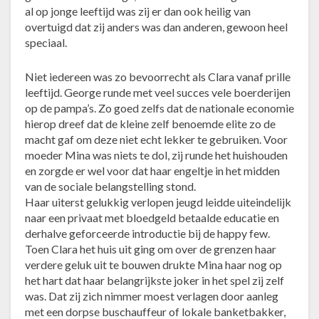
o
al op jonge leeftijd was zij er dan ook heilig van
y
overtuigd dat zij anders was dan anderen, gewoon heel
a
speciaal.
l
e
Niet iedereen was zo bevoorrecht als Clara vanaf prille
leeftijd. George runde met veel succes vele boerderijen
op de pampa’s. Zo goed zelfs dat de nationale economie
hierop dreef dat de kleine zelf benoemde elite zo de
macht gaf om deze niet echt lekker te gebruiken. Voor
moeder Mina was niets te dol, zij runde het huishouden
en zorgde er wel voor dat haar engeltje in het midden
van de sociale belangstelling stond.
Haar uiterst gelukkig verlopen jeugd leidde uiteindelijk
naar een privaat met bloedgeld betaalde educatie en
derhalve geforceerde introductie bij de happy few.
Toen Clara het huis uit ging om over de grenzen haar
verdere geluk uit te bouwen drukte Mina haar nog op
het hart dat haar belangrijkste joker in het spel zij zelf
was. Dat zij zich nimmer moest verlagen door aanleg
met een dorpse buschauffeur of lokale banketbakker,