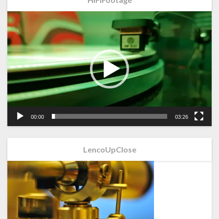
Videospeler
00:00
03:26
LencoUpClose