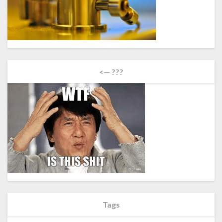
<— ???
Tags