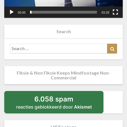
00:00
03:29
Search
Search
Searc
for:
Fiksie & Non Fiksie Keeps Mindfootage Non-
Commercial
6.058 spam
reacties geblokkeerd door
Akismet
HiFiFootage