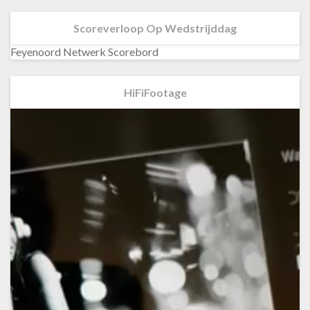
Scoreverloop Op Wedstrijddag
Feyenoord Netwerk Scorebord
HiFiFootage
Videospeler