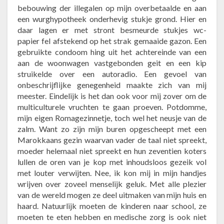
bebouwing der illegalen op mijn overbetaalde en aan
een wurghypotheek onderhevig stukje grond. Hier en
daar lagen er met stront besmeurde stukjes wc-
papier fel afstekend op het strak gemaaide gazon. Een
gebruikte condoom hing uit het achtereinde van een
aan de woonwagen vastgebonden geit en een kip
struikelde over een autoradio. Een gevoel van
onbeschrijflijke genegenheid maakte zich van mij
meester. Eindelijk is het dan ook voor mij zover om de
multiculturele vruchten te gaan proeven. Potdomme,
mijn eigen Romagezinnetje, toch wel het neusje van de
zalm. Want zo zijn mijn buren opgescheept met een
Marokkaans gezin waarvan vader de taal niet spreekt,
moeder helemaal niet spreekt en hun zeventien koters
lullen de oren van je kop met inhoudsloos gezeik vol
met louter verwijten. Nee, ik kon mij in mijn handjes
wrijven over zoveel menselijk geluk. Met alle plezier
van de wereld mogen ze deel uitmaken van mijn huis en
haard. Natuurlijk moeten de kinderen naar school, ze
moeten te eten hebben en medische zorg is ook niet