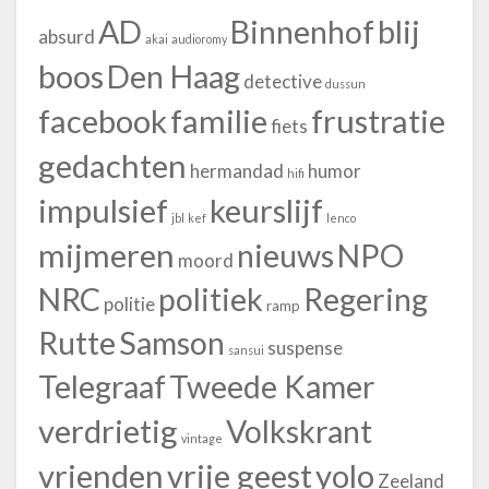
blij
AD
Binnenhof
absurd
akai
audioromy
boos
Den Haag
detective
dussun
facebook
familie
frustratie
fiets
gedachten
hermandad
humor
hifi
impulsief
keurslijf
jbl
kef
lenco
mijmeren
nieuws
NPO
moord
NRC
politiek
Regering
politie
ramp
Rutte
Samson
suspense
sansui
Telegraaf
Tweede Kamer
verdrietig
Volkskrant
vintage
vrienden
vrije geest
yolo
Zeeland