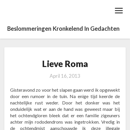
Toggl
Navig
Beslommeringen Kronkelend In Gedachten
Lieve Roma
L
i
e
April 16, 2013
v
e
Gisteravond zo voor het slapen gaan werd ik opgewekt
R
door een rumoer in de tuin. Na enige tijd keerde de
o
nachtelijke rust weder. Door het donker was het
m
onduidelijk wat er aan de hand was geweest maar bij
a
het ochtendgloren bleek dat er een familie zigeuners
achter mijn rododendrons was ingetrokken. Vredig in
de ochtendmist aanschouwde ik deze illegale