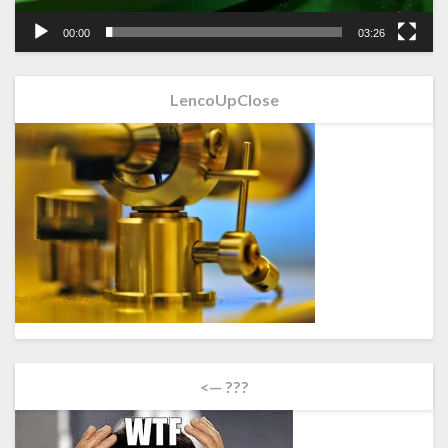
00:00
03:26
LencoUpClose
<— ???