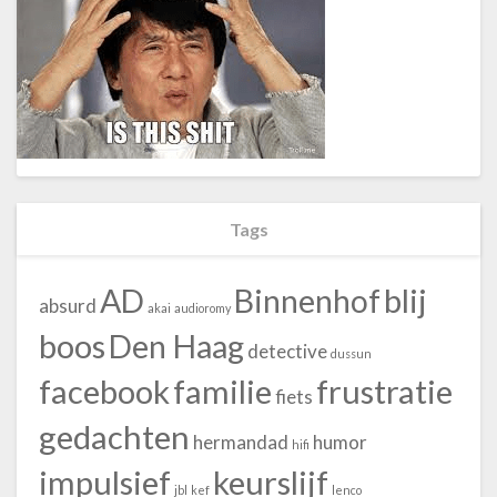
Tags
blij
AD
Binnenhof
absurd
akai
audioromy
boos
Den Haag
detective
dussun
facebook
familie
frustratie
fiets
gedachten
hermandad
humor
hifi
impulsief
keurslijf
jbl
kef
lenco