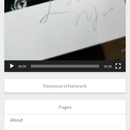
00:00
04:30
Feyenoord Netwerk
Pages
About