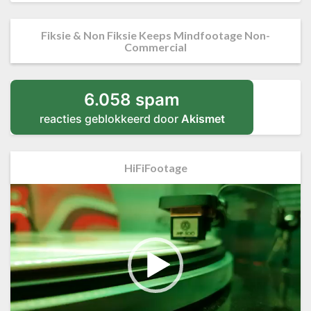
Fiksie & Non Fiksie Keeps Mindfootage Non-
Commercial
6.058 spam
reacties geblokkeerd door
Akismet
HiFiFootage
Videospeler