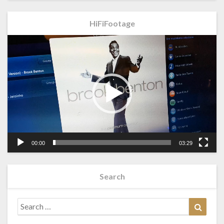
HiFiFootage
Videospeler
00:00
03:29
Search
Search
Searc
for: