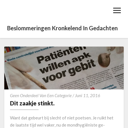
Toggl
Navig
Beslommeringen Kronkelend In Gedachten
D
Geen Onderdeel Van Een Categorie
/
Juni 11, 2016
i
Dit zaakje stinkt.
t
z
Want dat gebeurt bij slecht of niet poetsen. Je ruikt het
a
de laatste tijd wel vaker, nu de mondhygiëniste ge-
a