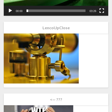
00:00
03:26
LencoUpClose
<— ???