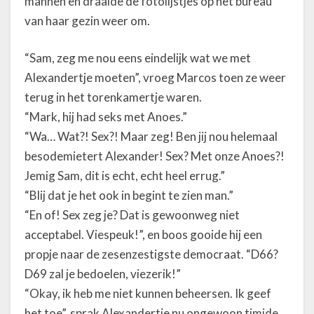
mannen en draaide de fotolijstjes op het bureau
van haar gezin weer om.
“Sam, zeg me nou eens eindelijk wat we met
Alexandertje moeten”, vroeg Marcos toen ze weer
terug in het torenkamertje waren.
“Mark, hij had seks met Anoes.”
“Wa… Wat?! Sex?! Maar zeg! Ben jij nou helemaal
besodemietert Alexander! Sex? Met onze Anoes?!
Jemig Sam, dit is echt, echt heel errug.”
“Blij dat je het ook in begint te zien man.”
“En of! Sex zeg je? Dat is gewoonweg niet
acceptabel. Viespeuk!”, en boos gooide hij een
propje naar de zesenzestigste democraat. “D66?
D69 zal je bedoelen, viezerik!”
“Okay, ik heb me niet kunnen beheersen. Ik geef
het toe”, sprak Alexandertje nu ongewoon timide