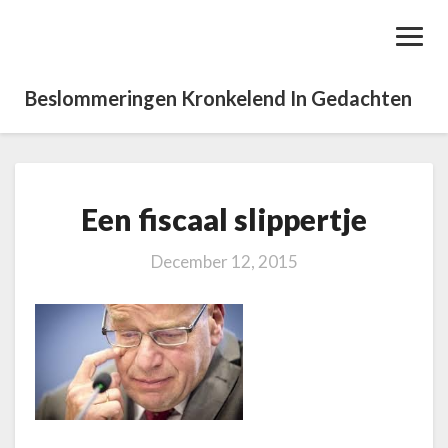
Toggl
Navig
Beslommeringen Kronkelend In Gedachten
Een fiscaal slippertje
E
e
n
December 12, 2015
f
i
s
c
a
a
l
s