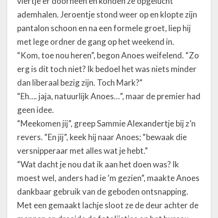
viertje er doorheen en konden ze opgelucht
ademhalen. Jeroentje stond weer op en klopte zijn
pantalon schoon en na een formele groet, liep hij
met lege ordner de gang op het weekend in.
“Kom, toe nou heren”, begon Anoes weifelend. “Zo
erg is dit toch niet? Ik bedoel het was niets minder
dan liberaal bezig zijn. Toch Mark?”
“Eh…. jaja, natuurlijk Anoes…”, maar de premier had
geen idee.
“Meekomen jij”, greep Sammie Alexandertje bij z’n
revers. “En jij”, keek hij naar Anoes; “bewaak die
versnipperaar met alles wat je hebt.”
“Wat dacht je nou dat ik aan het doen was? Ik
moest wel, anders had ie ‘m gezien”, maakte Anoes
dankbaar gebruik van de geboden ontsnapping.
Met een gemaakt lachje sloot ze de deur achter de