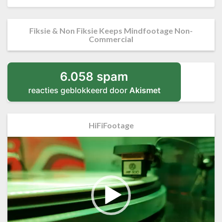
Fiksie & Non Fiksie Keeps Mindfootage Non-
Commercial
6.058 spam
reacties geblokkeerd door
Akismet
HiFiFootage
Videospeler