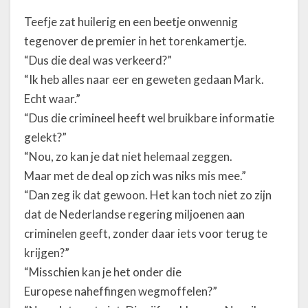
l
i
Teefje zat huilerig en een beetje onwennig
p
tegenover de premier in het torenkamertje.
p
“Dus die deal was verkeerd?”
e
“Ik heb alles naar eer en geweten gedaan Mark.
r
t
Echt waar.”
j
“Dus die crimineel heeft wel bruikbare informatie
e
gelekt?”
“Nou, zo kan je dat niet helemaal zeggen.
Maar met de deal op zich was niks mis mee.”
“Dan zeg ik dat gewoon. Het kan toch niet zo zijn
dat de Nederlandse regering miljoenen aan
criminelen geeft, zonder daar iets voor terug te
krijgen?”
“Misschien kan je het onder die
Europese naheffingen wegmoffelen?”