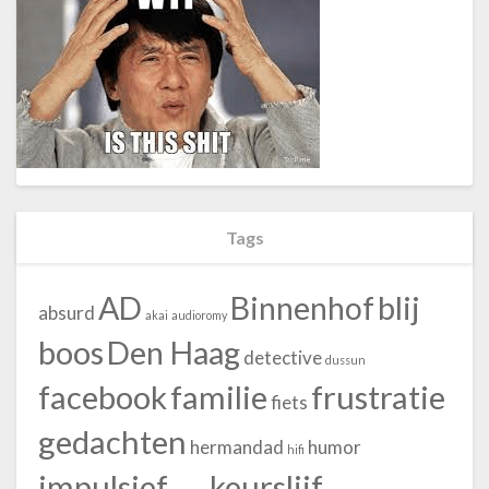
Tags
blij
AD
Binnenhof
absurd
akai
audioromy
boos
Den Haag
detective
dussun
facebook
familie
frustratie
fiets
gedachten
hermandad
humor
hifi
impulsief
keurslijf