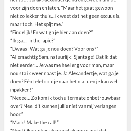
voor zijn doen en laten. “Maar het gaat gewoon
niet zo lekker thuis… ik weet dat het geen excuus is,
maar toch. Het spijt me.”
“Eindelijk! En wat ga je hier aan doen?”
“Ik ga…, in therapie?”
“Dwaas! Wat ga je nou doen? Voor ons?”
“Allemachtig Sam, natuurlijk! Sjantage! Dat ik dat
niet eerder… Je was me heel erg voor man, maar
nou sta ik weer naast je. Ja Alexandertje, wat ga je
doen? Eén telefoontje naar het n.a.p. en je kan wel
inpakken!”
“Neeee… Zo kom ik toch uitermate onbetrouwbaar
over? Nee, dit kunnen jullie niet van mij verlangen
hoor.”
“Mark! Make the call!”
“Nee! Okay, okay; ik ga wel akkoord met dat