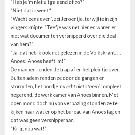
“Heb je ‘m niet uitgeleend of zo?”
“Niet dat ik weet.”
“Wacht eens even”, zei Jeroentje, terwijl ie in zijn
vingers knipte. “Teefje was net hier en waren er
niet wat documenten versnipperd over die deal
van hem?”
“Ja, dat heb ik ook net gelezen in de Volkskrant, …
Anoes! Anoes heeft ‘m!”
De mannen renden de trap af en het pleintje over.
Buiten adem renden ze door de gangen en
stormden, het bordje
‘nu echt niet storen’
compleet
negerend, de werkkamer van Anoes binnen. Met
open mond doch nu van verbazing stonden ze te
kijken naar wat er op het bureau van Anoes lag en
dat was geen versnipperaar.
“Krijg nou wat!”