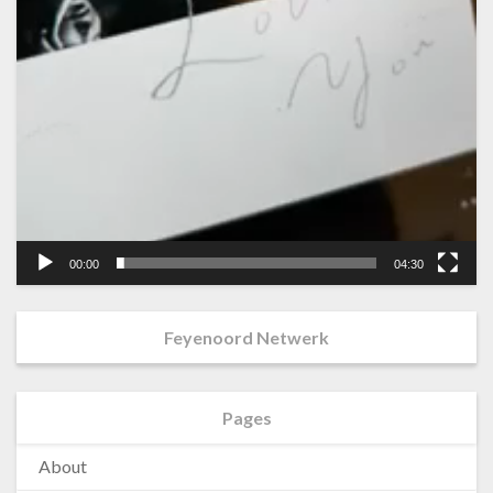
00:00
04:30
Feyenoord Netwerk
Pages
About