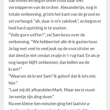
van Anoes en begon onverstoorbaar met
versnipperen van de ordner. Alexandertje, nog in
totale ontkenning, griste het kant van de grond en
zei verheugd: “ah, daar is m’n zakdoek”, en begon er
heel hard opzichtig in te snuiten.
“Vuile gore snifter!”, zei Sam boos over de
ontkenning. “We hebben het alle drie gezien hoor.
Je lag met veel te veel jeuk op de voorzitster en
dat deed je niet omdat ze pijn in ‘r rug had. En als je
nog langer blijft ontkennen, dan bellen we de
krant!”
“Waarom de krant Sam? Ik geloof dat ik iets mis
hier.”
“Laat mij dit afhandelen Mark. Maar eerst moet
Jeroentje zijn ding doen.”
Na een kleine tien minuten ging het laatste a-