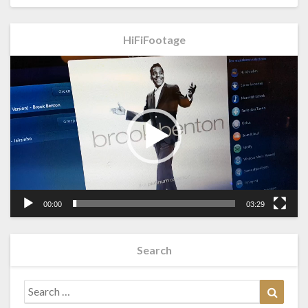
HiFiFootage
Videospeler
00:00
03:29
Search
Search
Searc
for: