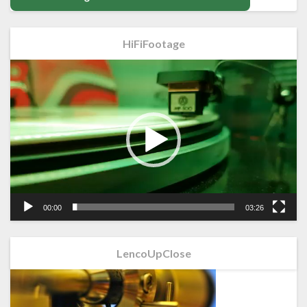
HiFiFootage
Videospeler
00:00
03:26
LencoUpClose