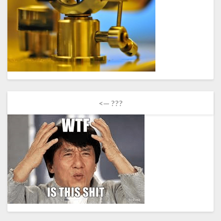
<— ???