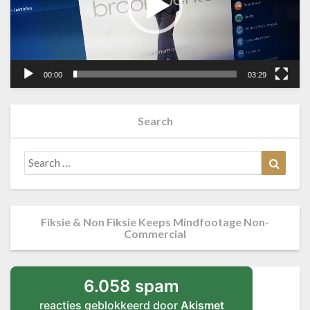
00:00
03:29
Search
Search
Searc
for:
Fiksie & Non Fiksie Keeps Mindfootage Non-
Commercial
6.058 spam
reacties geblokkeerd door
Akismet