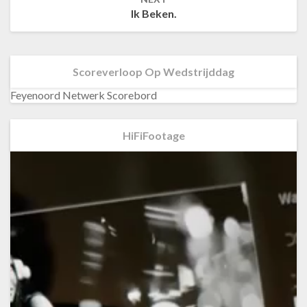
Ik Beken.
Scoreverloop Op Wedstrijddag
Feyenoord Netwerk Scorebord
HiFiFootage
Videospeler