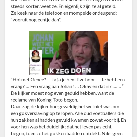
d
steeds korter, weet ze. En eigenlijk zijn ze al geteld.
.
Ze keek naar de telefoon en mompelde ondeugend;
“vooruit nog eentje dan”.
“Hoi met Genee? … Ja,ja je bent live hoor. … Je hebt een
vraag? … Een vraag aan Johan? … Okay en dat is? ……. “
De kijker moest nog even geduld hebben, want de
reclame van Koning Toto begon.
Daar zag de kijker hoe geweldig het wel niet was om
een gokverslaving op te lopen. Alle oud voetballers die
hun zakken al hadden gevuld kwamen zowat voorbij. En
voor hen was het duidelijk; dat het leven pas echt
begon, toen ze het gokken hadden ontdekt. Niks geen