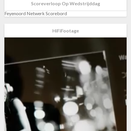
Scoreverloop Op Wedstrijddag
Feyenoord Netwerk Scorebord
HiFiFootage
Videospeler