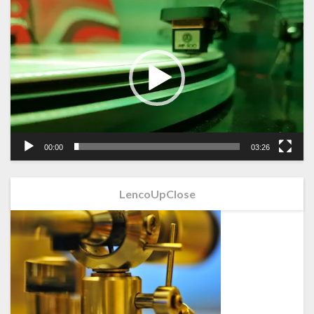
Videospeler
00:00
03:26
LencoUpClose