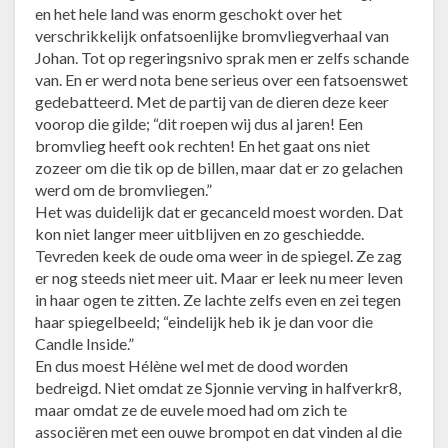
en het hele land was enorm geschokt over het
verschrikkelijk onfatsoenlijke bromvliegverhaal van
Johan. Tot op regeringsnivo sprak men er zelfs schande
van. En er werd nota bene serieus over een fatsoenswet
gedebatteerd. Met de partij van de dieren deze keer
voorop die gilde; “dit roepen wij dus al jaren! Een
bromvlieg heeft ook rechten! En het gaat ons niet
zozeer om die tik op de billen, maar dat er zo gelachen
werd om de bromvliegen.”
Het was duidelijk dat er gecanceld moest worden. Dat
kon niet langer meer uitblijven en zo geschiedde.
Tevreden keek de oude oma weer in de spiegel. Ze zag
er nog steeds niet meer uit. Maar er leek nu meer leven
in haar ogen te zitten. Ze lachte zelfs even en zei tegen
haar spiegelbeeld; “eindelijk heb ik je dan voor die
Candle Inside.”
En dus moest Hélène wel met de dood worden
bedreigd. Niet omdat ze Sjonnie verving in halfverkr8,
maar omdat ze de euvele moed had om zich te
associëren met een ouwe brompot en dat vinden al die