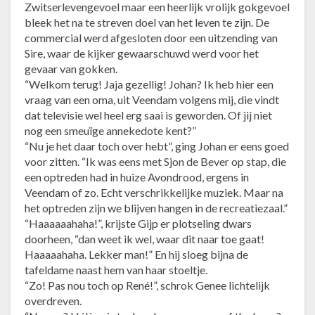
Zwitserlevengevoel maar een heerlijk vrolijk gokgevoel
bleek het na te streven doel van het leven te zijn. De
commercial werd afgesloten door een uitzending van
Sire, waar de kijker gewaarschuwd werd voor het
gevaar van gokken.
“Welkom terug! Jaja gezellig! Johan? Ik heb hier een
vraag van een oma, uit Veendam volgens mij, die vindt
dat televisie wel heel erg saai is geworden. Of jij niet
nog een smeuïge annekedote kent?”
“Nu je het daar toch over hebt”, ging Johan er eens goed
voor zitten. “Ik was eens met Sjon de Bever op stap, die
een optreden had in huize Avondrood, ergens in
Veendam of zo. Echt verschrikkelijke muziek. Maar na
het optreden zijn we blijven hangen in de recreatiezaal.”
“Haaaaaahaha!”, krijste Gijp er plotseling dwars
doorheen, “dan weet ik wel, waar dit naar toe gaat!
Haaaaahaha. Lekker man!” En hij sloeg bijna de
tafeldame naast hem van haar stoeltje.
“Zo! Pas nou toch op René!”, schrok Genee lichtelijk
overdreven.