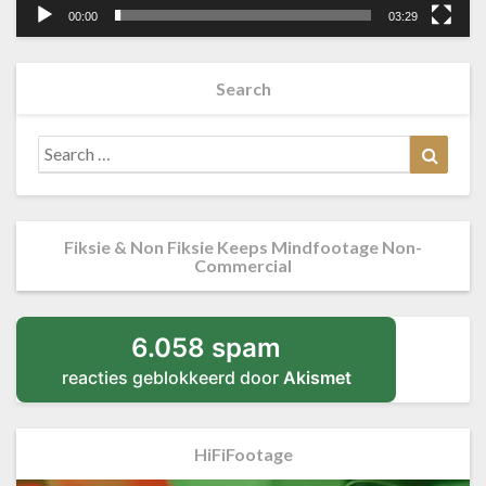
00:00
03:29
Search
Search
Searc
for:
Fiksie & Non Fiksie Keeps Mindfootage Non-
Commercial
6.058 spam
reacties geblokkeerd door
Akismet
HiFiFootage