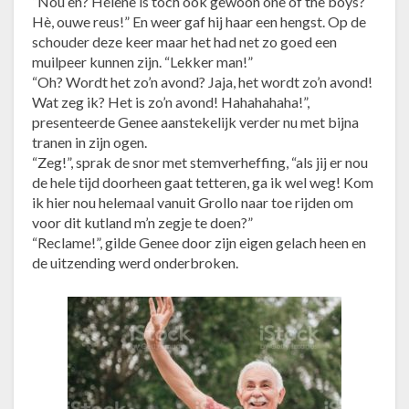
“Nou en? Hélène is toch ook gewoon one of the boys?
Hè, ouwe reus!” En weer gaf hij haar een hengst. Op de
schouder deze keer maar het had net zo goed een
muilpeer kunnen zijn. “Lekker man!”
“Oh? Wordt het zo’n avond? Jaja, het wordt zo’n avond!
Wat zeg ik? Het is zo’n avond! Hahahahaha!”,
presenteerde Genee aanstekelijk verder nu met bijna
tranen in zijn ogen.
“Zeg!”, sprak de snor met stemverheffing, “als jij er nou
de hele tijd doorheen gaat tetteren, ga ik wel weg! Kom
ik hier nou helemaal vanuit Grollo naar toe rijden om
voor dit kutland m’n zegje te doen?”
“Reclame!”, gilde Genee door zijn eigen gelach heen en
de uitzending werd onderbroken.