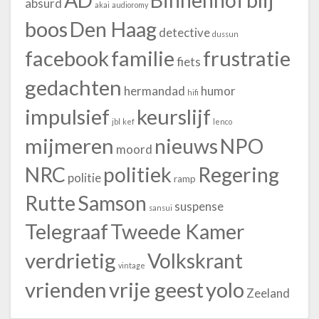
absurd
akai
audioromy
boos
Den Haag
detective
dussun
facebook
familie
frustratie
fiets
gedachten
hermandad
humor
hifi
impulsief
keurslijf
jbl
kef
lenco
mijmeren
nieuws
NPO
moord
NRC
politiek
Regering
politie
ramp
Rutte
Samson
suspense
sansui
Telegraaf
Tweede Kamer
verdrietig
Volkskrant
vintage
vrienden
vrije geest
yolo
Zeeland