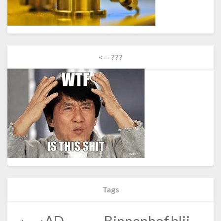
<— ???
Tags
blij
AD
Binnenhof