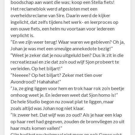
boodschap aan want die was; koop een Stella fiets!
Het reclameblok werd afgesloten met een
overheidsreclame van Sire. Daarin werd de kijker
ingelicht, dat zelfs tijdens het werk- en leerproces op
een ouwe fiets, een helm nu voortaan voor iedereen
verplicht is.
“En we zijn weer terug! Waar waren we gebleven? Oh ja,
Johan je was met een smeuïge annekedote bezig!”
“Weet je zeker dat je nou uitgeluld ben? Dus ik zit in die
recreatiezaal en zie dat zo’n oud wijf Sjon probeert te
verleiden. Op het biljart!”
“Neeeee? Op het biljart? Zeker met tien over
Avondrood? Hahahaha!”
“Ja, ze ging liggen voor hem en trok haar rok zo’n beetje
omhoog weet je. En iedereen weet dat Sjon homo is!”
De hele Studio begon nu zowat plat te liggen, maar
zoals altijd was Johan nog niet klaar.
“Ik zweer het. Dat wijf was zo oud? Als je haar een klap
op haar reet had gegeven, zouden de bromvliegen zo uit
haar muts komen vallen!”
Gijp had het nou helemaal niet meer en ook Genee wist