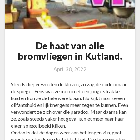
e
b
r
o
m
v
De haat van alle
l
i
bromvliegen in Kutland.
e
g
April 30, 2022
e
n
Steeds dieper worden de kloven, zo zag de oude oma in
i
de spiegel. Eens was ze mooi met een jonge strakke
n
huid en kon ze de hele wereld aan. Nu kijkt naar ze een
K
olifantshuid en lijkt nergens meer tegen te kunnen. Even
u
verwondert ze zich over die paradox. Maar daarna kan
t
ze, zoals steeds vaker het geval is, niet meer naar haar
l
eigen spiegelbeeld kijken.
a
Ondanks dat de dagen weer aan het lengen zijn, gaat
n
voor haar steeds eerder het licht uit. De dagen worden