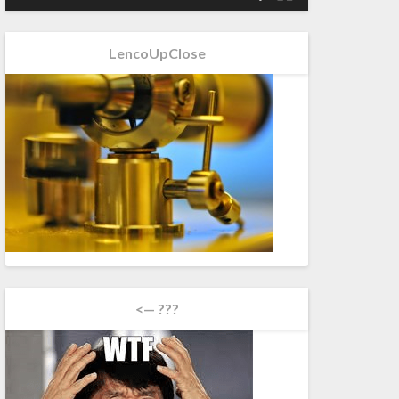
LencoUpClose
<— ???