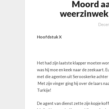
Moord aa
e
r
weerzinwek
z
i
Decem
n
w
Hoofdstuk X
e
k
k
e
Het had zijn laatste klapper moeten wo
n
was hij moe en keek naar de zeekaart. 
d
met die agenten uit Serooskerke achter
o
n
Met zijn vinger ging hij over de laars n
d
Turkije!
e
r
De agent van dienst zette zijn kopje koff
z