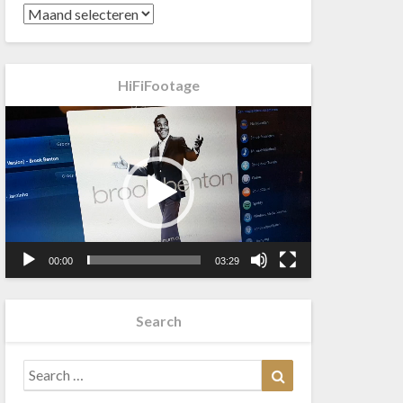
HiFiFootage
Videospeler
00:00
03:29
Search
Search
Search
for: