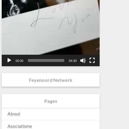
00:00
04:30
Feyenoord Netwerk
Pages
About
Asociatisme