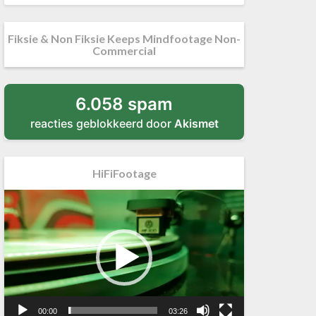
Fiksie & Non Fiksie Keeps Mindfootage Non-
Commercial
6.058 spam
reacties geblokkeerd door
Akismet
HiFiFootage
Videospeler
00:00
03:26