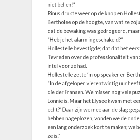
niet bellen!”
Rinus drukte weer op de knop en Hollest
Bertholee op de hoogte, van wat ze zo
dat de bewaking was gedrogeerd, maar 
“Heb je het alarm ingeschakeld?”
Hollestelle bevestigde; dat dat het eer
Tevreden over de professionaliteit van z
intel voor ze had.
Hollestelle zette ‘m op speaker en Bert
“In de afgelopen vierentwintig uur hee
die der Fransen. We missen nog vele pu
Lonnie is. Maar het Elysee kwam met een
echt?’ Daar zijn we mee aan de slag geg
hebben nageplozen, vonden we de onder
een lang onderzoek kort te maken; we b
ze is.”