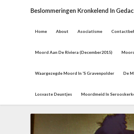
Beslommeringen Kronkelend In Geda
Home
About
Asociatisme
Contactbe
Moord Aan De Riviera (december2015)
Moord
Waargezegde Moord In ‘s Gravenpolder
De M
Losvaste Deuntjes
Moordmeid In Serooskerke 
M
o