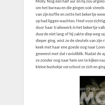
Molly. Nog een half uur en hij zou afgelo
o
om het bureau en die gingen ook steeds 
e
van zijn koffie en zette het bekertje we
k
op had liggen wachten. Heel voorzichtig 
door haar traliewerk in het bekertje va
duurde niet lang of hij zakte diep weg op
dieper ging, wist ze de sleutels van zijn 
keek met haar ene goede oog naar Lonnie
geweest met dat ravioliblik. Nadat de a
ze zonder nog naar hem om te kijken na
kleine bushokje verschool ze zich en gi