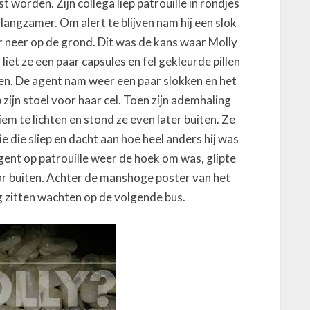
st worden. Zijn collega liep patrouille in rondjes
langzamer. Om alert te blijven nam hij een slok
er neer op de grond. Dit was de kans waar Molly
liet ze een paar capsules en fel gekleurde pillen
llen. De agent nam weer een paar slokken en het
 zijn stoel voor haar cel. Toen zijn ademhaling
riem te lichten en stond ze even later buiten. Ze
 die sliep en dacht aan hoe heel anders hij was
gent op patrouille weer de hoek om was, glipte
ar buiten. Achter de manshoge poster van het
ng zitten wachten op de volgende bus.