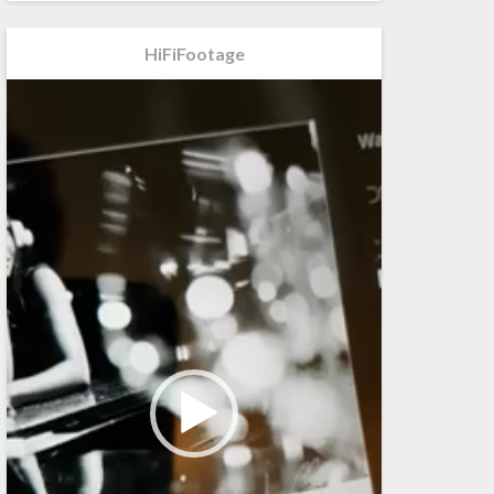
HiFiFootage
Videospeler