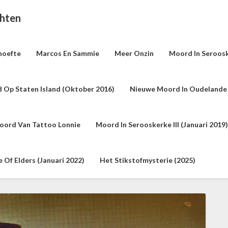
chten
hoefte
Marcos En Sammie
Meer Onzin
Moord In Seroosk
 Op Staten Island (oktober 2016)
Nieuwe Moord In Oudelande 
oord Van Tattoo Lonnie
Moord In Serooskerke III (januari 2019)
Of Elders (januari 2022)
Het Stikstofmysterie (2025)