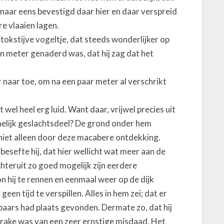
 maar eens bevestigd daar hier en daar verspreid
e vlaaien lagen.
stokstijve vogeltje, dat steeds wonderlijker op
n meter genaderd was, dat hij zag dat het
ler naar toe, om na een paar meter al verschrikt
t wel heel erg luid. Want daar, vrijwel precies uit
nelijk geslachtsdeel? De grond onder hem
niet alleen door deze macabere ontdekking.
sefte hij, dat hier wellicht wat meer aan de
chteruit zo goed mogelijk zijn eerdere
n hij te rennen en eenmaal weer op de dijk
een tijd te verspillen. Alles in hem zei; dat er
rbaars had plaats gevonden. Dermate zo, dat hij
prake was van een zeer ernstige misdaad. Het