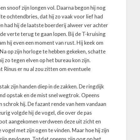
f en snoof zijn longen vol. Daarna begon hij nog
lte ochtendbries, dat hij zo vaak voor lief had
had hij de laatste boerderij alweer ver achter
 de verte terug te gaan lopen. Bij de T-kruising
am hij even een moment van rust. Hij keek om
 Na op zijn horloge te hebben gekeken, schatte
 hij zo tegen elven op het bureau kon zijn.
t Rinus er nu al zou zitten om eventuele
 stak zijn handen diep in de zakken. De ringdijk
nd opstak en de mist snel wegtrok. Opeens
en schrok hij. De fazant rende van hem vandaan
urig volgde hij de vogel, die over de pas
loot aangekomen verdween deze uit zicht en
 vogel met zijn ogen te vinden. Maar hoe hij zijn
ijn gevlogen. Totdat opeens zijn oog op het