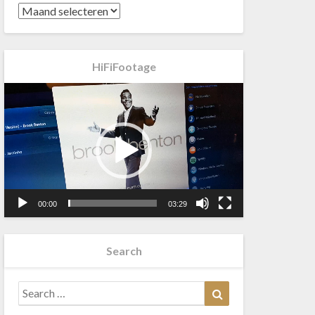
HiFiFootage
Videospeler
00:00
03:29
Search
Search
Search
for: