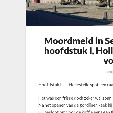
k
e
o
f
e
l
Moordmeid in Se
d
hoofdstuk I, Holl
e
r
vo
s
,
Janu
h
o
Hoofdstuk I Hollestelle spot een raa
o
f
Het was een frisse doch zeker wel zonn
d
s
Na het openen van de gordijnen keek hij
t
Hij besloot om voor de koffie eens een