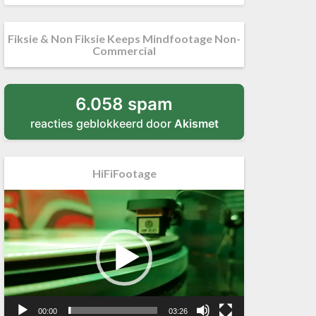
Fiksie & Non Fiksie Keeps Mindfootage Non-
Commercial
6.058 spam
reacties geblokkeerd door
Akismet
HiFiFootage
Videospeler
00:00
03:26