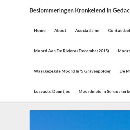
Beslommeringen Kronkelend In Geda
Home
About
Asociatisme
Contactbe
Moord Aan De Riviera (december2015)
Moord
Waargezegde Moord In ‘s Gravenpolder
De M
Losvaste Deuntjes
Moordmeid In Serooskerke 
M
o