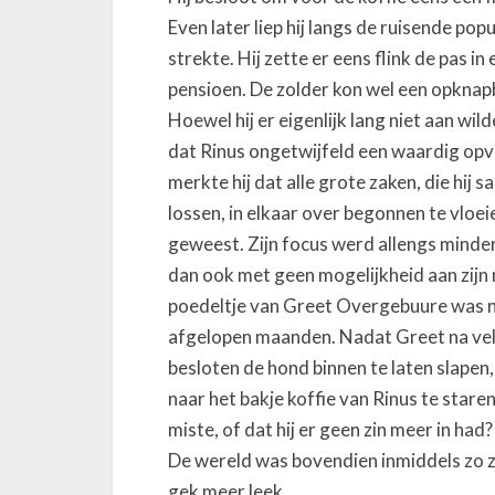
u
Even later liep hij langs de ruisende pop
k
strekte. Hij zette er eens flink de pas i
I
pensioen. De zolder kon wel een opknapbe
,
Hoewel hij er eigenlijk lang niet aan wil
H
dat Rinus ongetwijfeld een waardig opvo
o
merkte hij dat alle grote zaken, die hij
l
l
lossen, in elkaar over begonnen te vloei
e
geweest. Zijn focus werd allengs minder,
s
dan ook met geen mogelijkheid aan zijn 
t
poedeltje van Greet Overgebuure was 
e
afgelopen maanden. Nadat Greet na vele
l
besloten de hond binnen te laten slapen,
l
naar het bakje koffie van Rinus te stare
e
miste, of dat hij er geen zin meer in ha
s
De wereld was bovendien inmiddels zo z
p
o
gek meer leek.