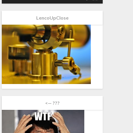
LencoUpClose
<— ???