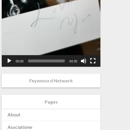
00:00
04:30
Feyenoord Netwerk
Pages
About
Asociatisme