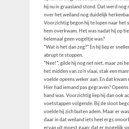
hij nu in graasland stond. Dat werd nog
over het weiland nog duidelijk herkenbar
Voorzichtig begon hij te lopen naar het 
hem overkwam. Het was nadat hij op tie
helemaal geen vogeltje was?
“Wat is het dan zeg?” En hij liep er snel
abrupt te stoppen.
“Nee!”, gilde hij nog net niet, maar zei he
het midden van zo’n vlaai, stak een man
voelde opeens weker aan. En dat kwam 
Hier had iemand pas gegraven? Opeens be
hand was. Voorzichtig liep hij dan ook a
voetstappen volgende. Bij de sloot bego
voelde hij zich buiten adem. Maar er was g
daar in dat weiland iets heel ergs onoo
ervan uit moest gaan; dat er mogelijk s