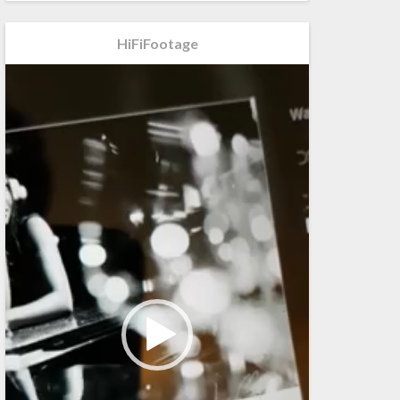
HiFiFootage
Videospeler