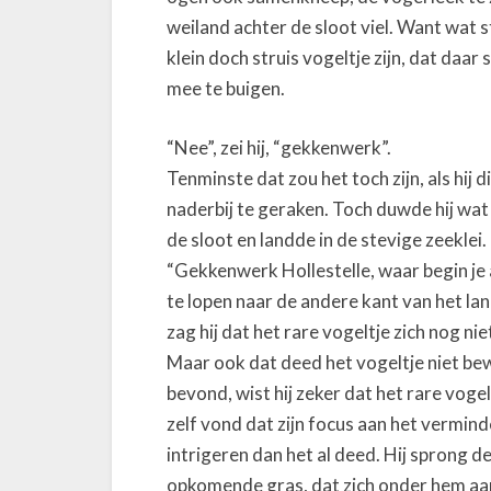
weiland achter de sloot viel. Want wat
klein doch struis vogeltje zijn, dat daar
mee te buigen.
“Nee”, zei hij, “gekkenwerk”.
Tenminste dat zou het toch zijn, als hi
naderbij te geraken. Toch duwde hij wat
de sloot en landde in de stevige zeeklei.
“Gekkenwerk Hollestelle, waar begin je a
te lopen naar de andere kant van het la
zag hij dat het rare vogeltje zich nog nie
Maar ook dat deed het vogeltje niet bewe
bevond, wist hij zeker dat het rare vog
zelf vond dat zijn focus aan het vermin
intrigeren dan het al deed. Hij sprong d
opkomende gras, dat zich onder hem aan