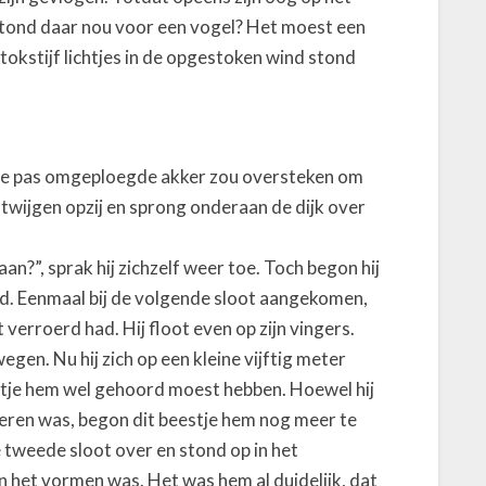
 stond daar nou voor een vogel? Het moest een
 stokstijf lichtjes in de opgestoken wind stond
j die pas omgeploegde akker zou oversteken om
 twijgen opzij en sprong onderaan de dijk over
an?”, sprak hij zichzelf weer toe. Toch begon hij
nd. Eenmaal bij de volgende sloot aangekomen,
t verroerd had. Hij floot even op zijn vingers.
gen. Nu hij zich op een kleine vijftig meter
eltje hem wel gehoord moest hebben. Hoewel hij
deren was, begon dit beestje hem nog meer te
e tweede sloot over en stond op in het
 het vormen was. Het was hem al duidelijk, dat