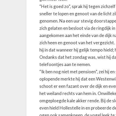
t
“Het is goed zo”, sprak hij tegen zichzel
e
sneller te lopen en genoot van de licht zi
e
genomen. Na een uur stevig doorstappen 
n
zich gelaten en besloot via de ringdijk in
r
aangekomen aan het einde van de dijk n
a
zich heen en genoot van het vergezicht.
a
hij in dat wanneer hij gelijk tempo hield;
r
v
Ondanks dat het zondag was, wist hij da
o
telefoontjes aan te nemen.
g
“Ik ben nog niet met pensioen”, zei hij en
e
oplopende merkte hij dat een Westenwi
l
schoot er een fazant over de dijk en ev
t
het weiland rechts van hem in. Onwilleke
j
omgeploegde kale akker rende. Bij de s
e
even hield Hollestelle in en probeerde de
ogen ook samenkneep, de vogel leek te z