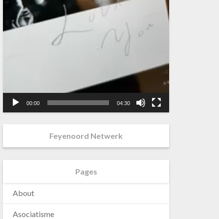
00:00
04:30
Feyenoord Netwerk
Pages
About
Asociatisme