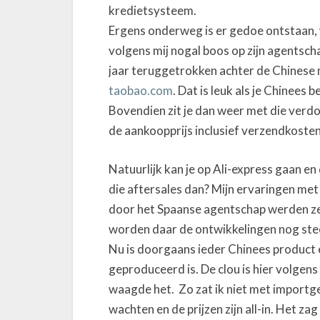
kredietsysteem.
Ergens onderweg is er gedoe ontstaan, w
volgens mij nogal boos op zijn agentsch
jaar teruggetrokken achter de Chinese m
taobao.com
. Dat is leuk als je Chinees 
Bovendien zit je dan weer met die verdo
de aankoopprijs inclusief verzendkosten
Natuurlijk kan je op Ali-express gaan e
die aftersales dan? Mijn ervaringen met 
door het Spaanse agentschap werden z
worden daar de ontwikkelingen nog ste
Nu is doorgaans ieder Chinees product 
geproduceerd is. De clou is hier volgens
waagde het. Zo zat ik niet met importg
wachten en de prijzen zijn all-in. Het za