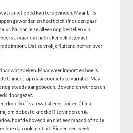
at ik niet goed kan terugvinden. Maar Lii is
appen geworden en heeft zich sinds een paar
uur. Nu kan je ze alleen nog bestellen via
beheerst, maar dat heb ik kennelijk gemist.
mde import. Dat ze vrolijk fluitend heffen over
.
n daar wat zoeken. Maar weer import en hoe is
de Chinees zijn daarvoor iets te variabel. Maar
e nog steeds aangeboden. Bovendien werden en
eds doorgezet.
een knockoff van wat al eens buiten China
 mij om de beste knockoff te vinden en ik
edoe, hoefde bovendien niet een maand of zo te
g er hoe dan ook legit uit. Binnen een week