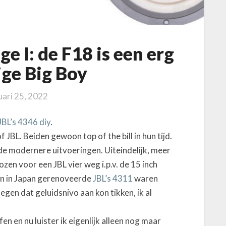
ge I: de F18 is een erg
ige Big Boy
uari 25, 2022
JBL’s 4346 diy
.
 JBL. Beiden gewoon top of the bill in hun tijd.
de modernere uitvoeringen. Uiteindelijk, meer
zen voor een JBL vier weg i.p.v. de 15 inch
an in Japan gerenoveerde
JBL’s 4311
waren
egen dat geluidsnivo aan kon tikken, ik al
n en nu luister ik eigenlijk alleen nog maar