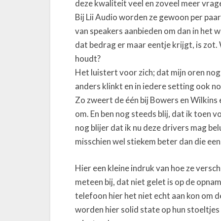
deze kwaliteit veel en zoveel meer vrag
Bij Lii Audio worden ze gewoon per paa
van speakers aanbieden om dan in het w
dat bedrag er maar eentje krijgt, is zot.
houdt?
Het luistert voor zich; dat mijn oren no
anders klinkt en in iedere setting ook n
Zo zweert de één bij Bowers en Wilkins en
om. En ben nog steeds blij, dat ik toen 
nog blijer dat ik nu deze drivers mag bel
misschien wel stiekem beter dan die ee
Hier een kleine indruk van hoe ze versch
meteen bij, dat niet gelet is op de opn
telefoon hier het niet echt aan kon om d
worden hier solid state op hun stoeltje