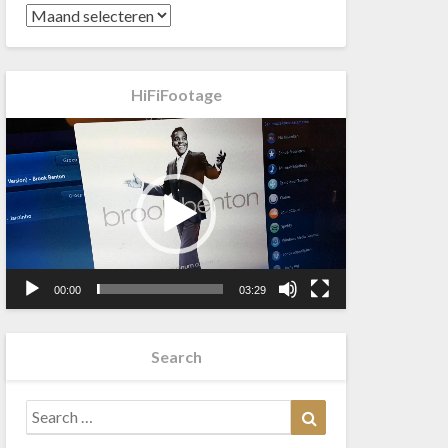
HiFiFootage
Videospeler
00:00
03:29
Search
Search
Search
for: