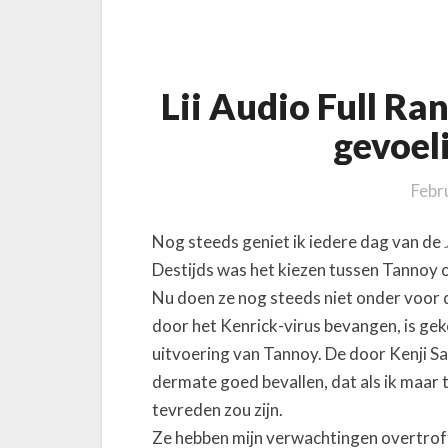
e
F
1
8
Lii Audio Full Ran
i
gevoel
s
e
Febr
e
n
e
Nog steeds geniet ik iedere dag van de
r
Destijds was het kiezen tussen Tannoy of
g
Nu doen ze nog steeds niet onder voor 
g
door het Kenrick-virus bevangen, is geko
e
uitvoering van Tannoy. De door Kenji S
v
dermate goed bevallen, dat als ik maar t
o
tevreden zou zijn.
e
Ze hebben mijn verwachtingen overtroffe
l