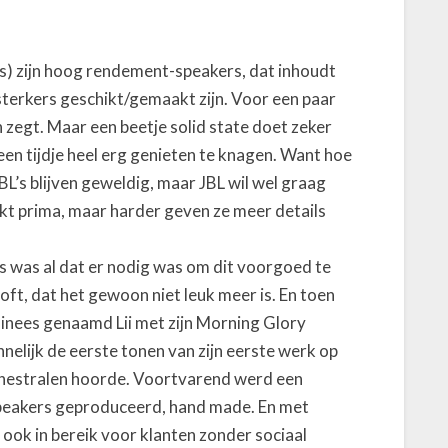
rs) zijn hoog rendement-speakers, dat inhoudt
sterkers geschikt/gemaakt zijn. Voor een paar
n zegt. Maar een beetje solid state doet zeker
een tijdje heel erg genieten te knagen. Want hoe
BL’s blijven geweldig, maar JBL wil wel graag
inkt prima, maar harder geven ze meer details
es was al dat er nodig was om dit voorgoed te
oft, dat het gewoon niet leuk meer is. En toen
Chinees genaamd Lii met zijn Morning Glory
nelijk de eerste tonen van zijn eerste werk op
nnestralen hoorde. Voortvarend werd een
peakers geproduceerd, hand made. En met
ok in bereik voor klanten zonder sociaal