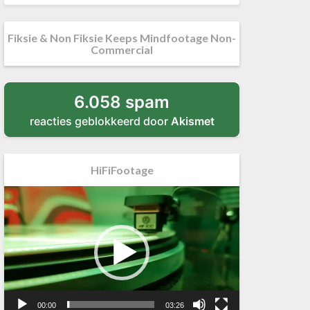
Fiksie & Non Fiksie Keeps Mindfootage Non-
Commercial
6.058 spam
reacties geblokkeerd door
Akismet
HiFiFootage
Videospeler
00:00
03:26