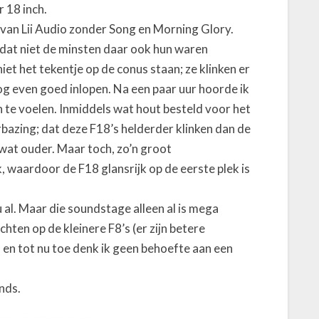
 18 inch.
’ van Lii Audio zonder Song en Morning Glory.
 dat niet de minsten daar ook hun waren
iet het tekentje op de conus staan; ze klinken er
og even goed inlopen. Na een paar uur hoorde ik
en te voelen. Inmiddels wat hout besteld voor het
bazing; dat deze F18’s helderder klinken dan de
 wat ouder. Maar toch, zo’n groot
, waardoor de F18 glansrijk op de eerste plek is
u al. Maar die soundstage alleen al is mega
ten op de kleinere F8’s (er zijn betere
 en tot nu toe denk ik geen behoefte aan een
nds.