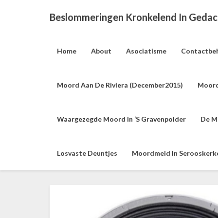
Beslommeringen Kronkelend In Geda
Home
About
Asociatisme
Contactbe
Moord Aan De Riviera (december2015)
Moord
Waargezegde Moord In ‘s Gravenpolder
De M
Losvaste Deuntjes
Moordmeid In Serooskerke 
L
i