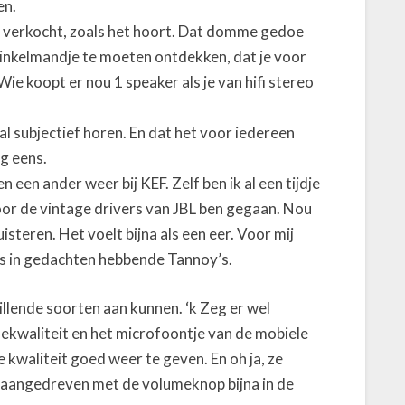
en.
r verkocht, zoals het hoort. Dat domme gedoe
inkelmandje te moeten ontdekken, dat je voor
 Wie koopt er nou 1 speaker als je van hifi stereo
gal subjectief horen. En dat het voor iedereen
og eens.
 een ander weer bij KEF. Zelf ben ik al een tijdje
voor de vintage drivers van JBL ben gegaan. Nou
uisteren. Het voelt bijna als een eer. Voor mij
ns in gedachten hebbende Tannoy’s.
illende soorten aan kunnen. ‘k Zeg er wel
amekwaliteit en het microfoontje van de mobiele
e kwaliteit goed weer te geven. En oh ja, ze
s aangedreven met de volumeknop bijna in de