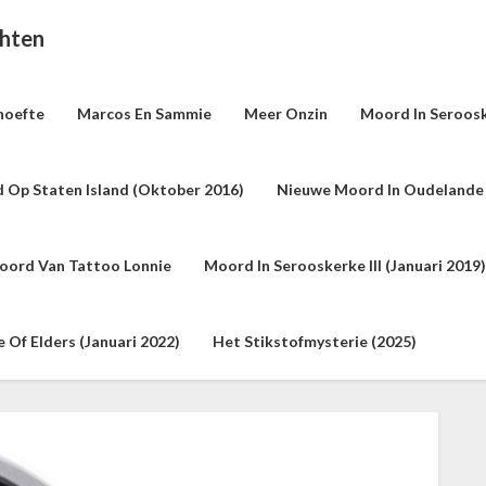
chten
hoefte
Marcos En Sammie
Meer Onzin
Moord In Seroosk
 Op Staten Island (oktober 2016)
Nieuwe Moord In Oudelande 
oord Van Tattoo Lonnie
Moord In Serooskerke III (januari 2019)
Of Elders (januari 2022)
Het Stikstofmysterie (2025)