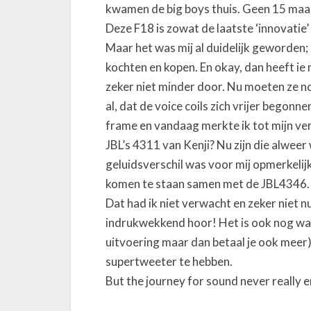
kwamen de big boys thuis. Geen 15 maar
Deze F18 is zowat de laatste ‘innovatie
Maar het was mij al duidelijk geworden;
kochten en kopen. En okay, dan heeft ie n
zeker niet minder door. Nu moeten ze n
al, dat de voice coils zich vrijer begonn
frame en vandaag merkte ik tot mijn ver
JBL’s 4311 van Kenji? Nu zijn die alweer
geluidsverschil was voor mij opmerkelijk
komen te staan samen met de JBL4346.
Dat had ik niet verwacht en zeker niet n
indrukwekkend hoor! Het is ook nog wach
uitvoering maar dan betaal je ook meer)
supertweeter te hebben.
But the journey for sound never really e