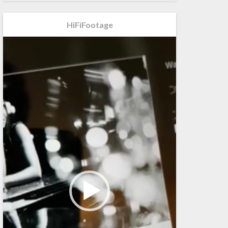
HiFiFootage
Videospeler