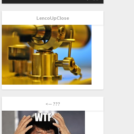
LencoUpClose
<— ???