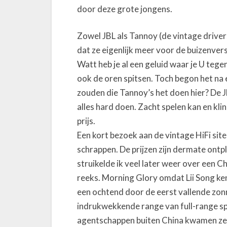
door deze grote jongens.
i
g
e
Zowel JBL als Tannoy (de vintage drive
B
dat ze eigenlijk meer voor de buizenver
i
Watt heb je al een geluid waar je U tege
g
ook de oren spitsen. Toch begon het na 
B
zouden die Tannoy’s het doen hier? De J
o
alles hard doen. Zacht spelen kan en kl
y
prijs.
Een kort bezoek aan de vintage HiFi sit
schrappen. De prijzen zijn dermate ontpl
struikelde ik veel later weer over een 
reeks. Morning Glory omdat Lii Song ken
een ochtend door de eerst vallende zo
indrukwekkende range van full-range s
agentschappen buiten China kwamen ze o