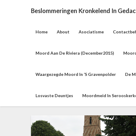
Beslommeringen Kronkelend In Geda
Home
About
Asociatisme
Contactbe
Moord Aan De Riviera (december2015)
Moord
Waargezegde Moord In ‘s Gravenpolder
De M
Losvaste Deuntjes
Moordmeid In Serooskerke 