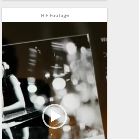
HiFiFootage
Videospeler