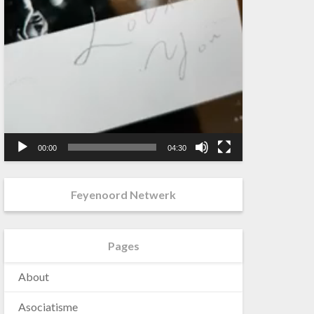
00:00
04:30
Feyenoord Netwerk
Pages
About
Asociatisme