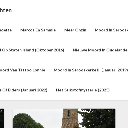
chten
hoefte
Marcos En Sammie
Meer Onzin
Moord In Seroosk
 Op Staten Island (oktober 2016)
Nieuwe Moord In Oudelande 
oord Van Tattoo Lonnie
Moord In Serooskerke III (januari 2019)
Of Elders (januari 2022)
Het Stikstofmysterie (2025)