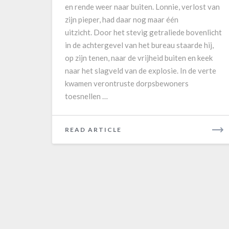
o
S
en rende weer naar buiten. Lonnie, verlost van
o
e
zijn pieper, had daar nog maar één
f
r
uitzicht. Door het stevig getraliede bovenlicht
v
o
in de achtergevel van het bureau staarde hij,
l
o
op zijn tenen, naar de vrijheid buiten en keek
e
s
naar het slagveld van de explosie. In de verte
e
k
kwamen verontruste dorpsbewoners
s
e
toesnellen …
’
r
k
READ ARTICLE
R
e
E
I
A
I
D
‘
Posts
M
d
navigation
O
e
R
m
E
a