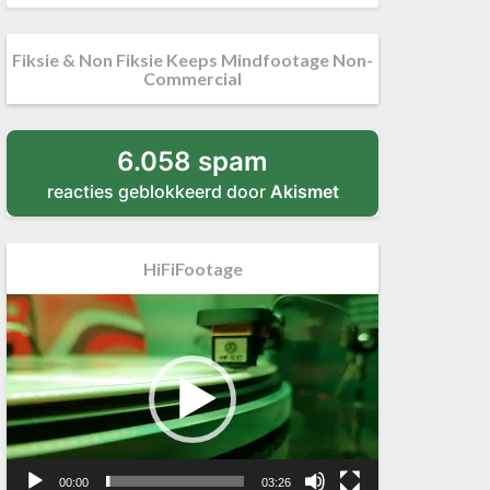
Fiksie & Non Fiksie Keeps Mindfootage Non-
Commercial
6.058 spam
reacties geblokkeerd door
Akismet
HiFiFootage
Videospeler
00:00
03:26