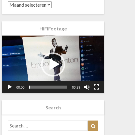
HiFiFootage
Videospeler
00:00
03:29
Search
Search
Search
for: