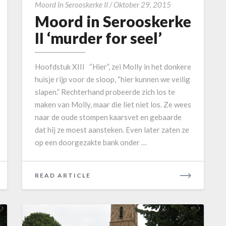
e
M
Moord In Serooskerke II
/
Oktober 29, 2015
Moord in Serooskerke
r
o
s
o
II ‘murder for seel’
l
r
a
d
Hoofdstuk XIII “Hier”, zei Molly in het donkere
t
i
huisje rijp voor de sloop, “hier kunnen we veilig
i
n
slapen.” Rechterhand probeerde zich los te
j
S
maken van Molly, maar die liet niet los. Ze wees
n
e
naar de oude stompen kaarsvet en gebaarde
’
r
dat hij ze moest aansteken. Even later zaten ze
o
op een doorgezakte bank onder …
o
s
k
READ ARTICLE
R
e
E
r
A
k
D
e
M