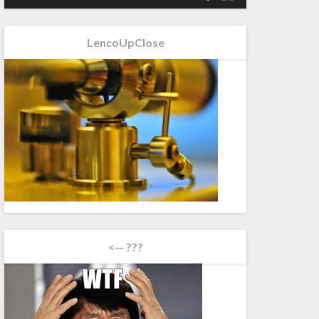
LencoUpClose
<— ???