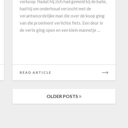
verkoop. Nadat hij zich had gemeld bij de balie,
e
S
had hij om onderhoud verzocht met de
n
e
verantwoordelijke man die over de koop ging
o
r
van die prominent verlichte fiets. Een deur in
p
o
de verte ging open en een klein mannetje …
Z
o
o
s
n
k
d
e
a
r
g
k
READ ARTICLE
R
’
e
E
I
A
I
D
‘
OLDER POSTS
M
k
O
n
R
a
E
l