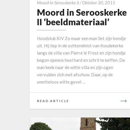
r
M
Moord In Serooskerke II
/
Oktober 30, 2015
Moord in Serooskerke
o
o
n
o
II ‘beeldmateriaal’
t
r
a
d
Hoodstuk XIV Zo maar een man liet zijn hondje
t
i
uit. Hij liep in de ochtendmist van Koudekerke
i
n
langs de villa van Pierre le Frost en zijn hondje
e
S
begon opeens heel hard en schril te keffen. De
m
e
man keek naar de witte villa en zijn ogen
e
r
vervulden zich met afschuw. Daar, op de
t
o
smetteloos witte gevel …
a
o
v
s
o
k
READ ARTICLE
R
n
e
E
d
r
A
k
k
D
l
e
M