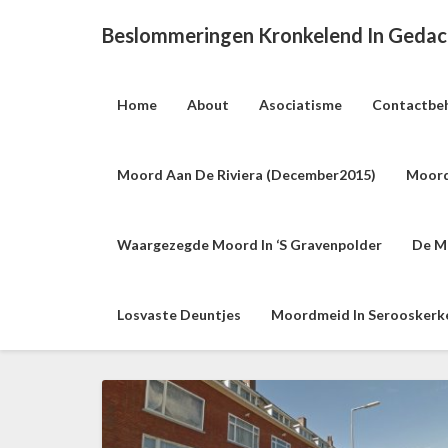
Beslommeringen Kronkelend In Geda
Home
About
Asociatisme
Contactbe
Moord Aan De Riviera (december2015)
Moord
Waargezegde Moord In ‘s Gravenpolder
De M
Losvaste Deuntjes
Moordmeid In Serooskerke 