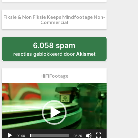
Fiksie & Non Fiksie Keeps Mindfootage Non-
Commercial
6.058 spam
reacties geblokkeerd door
Akismet
HiFiFootage
Videospeler
00:00
03:26