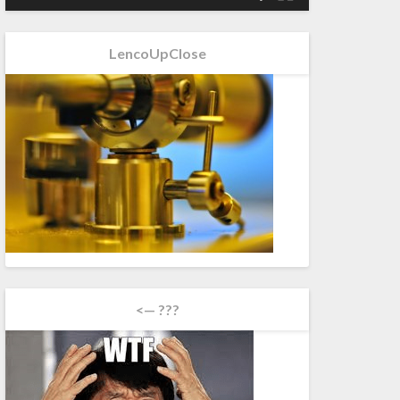
LencoUpClose
<— ???