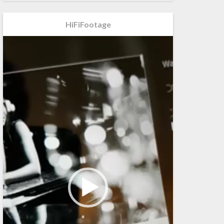
HiFiFootage
Videospeler