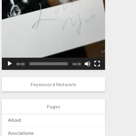
00:00
04:30
Feyenoord Netwerk
Pages
About
Asociatisme