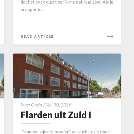
dat het even duurt eer ik me dat realiseer. Als je
t
vroeger in …
Z
u
i
d
READ ARTICLE
R
I
E
I
A
I
D
M
O
R
E
F
Meer Onzin
/
Mei 30, 2015
Flarden uit Zuid I
l
a
r
“Mannen zijn net honden”, verzuchtte de twee