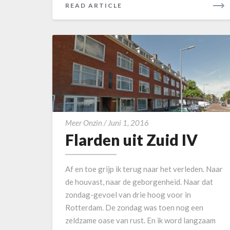
V
READ ARTICLE
R
I
E
A
D
M
O
R
E
F
Meer Onzin
/
Juni 1, 2016
Flarden uit Zuid IV
l
a
r
Af en toe grijp ik terug naar het verleden. Naar
d
de houvast, naar de geborgenheid. Naar dat
e
zondag-gevoel van drie hoog voor in
n
Rotterdam. De zondag was toen nog een
u
zeldzame oase van rust. En ik word langzaam
i