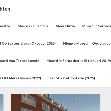
chten
hoefte
Marcos En Sammie
Meer Onzin
Moord In Seroosk
 Op Staten Island (oktober 2016)
Nieuwe Moord In Oudelande 
oord Van Tattoo Lonnie
Moord In Serooskerke III (januari 2019)
Of Elders (januari 2022)
Het Stikstofmysterie (2025)