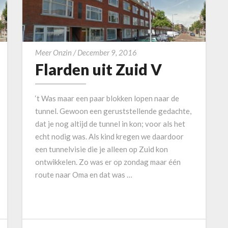
F
Meer Onzin
/
December 9, 2016
Flarden uit Zuid V
l
a
r
‘t Was maar een paar blokken lopen naar de
d
tunnel. Gewoon een geruststellende gedachte,
e
dat je nog altijd de tunnel in kon; voor als het
n
echt nodig was. Als kind kregen we daardoor
u
een tunnelvisie die je alleen op Zuid kon
i
ontwikkelen. Zo was er op zondag maar één
t
route naar Oma en dat was …
Z
u
i
d