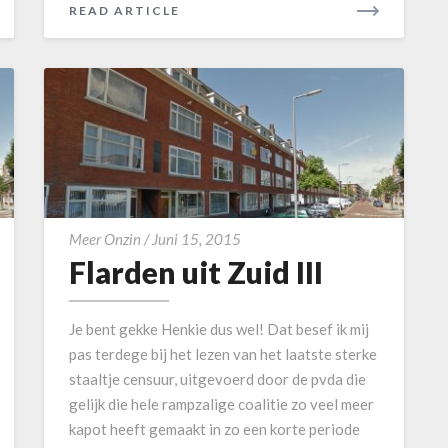
V
READ ARTICLE
R
E
A
D
M
O
R
E
F
Meer Onzin
/
Juni 15, 2015
Flarden uit Zuid III
l
a
r
Je bent gekke Henkie dus wel! Dat besef ik mij
d
pas terdege bij het lezen van het laatste sterke
e
staaltje censuur, uitgevoerd door de pvda die
n
gelijk die hele rampzalige coalitie zo veel meer
u
kapot heeft gemaakt in zo een korte periode
i