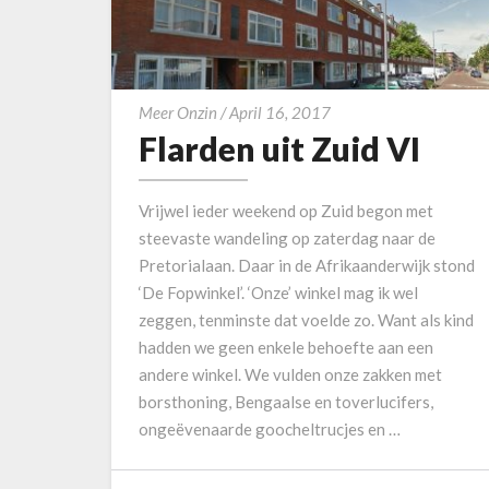
F
Meer Onzin
/
April 16, 2017
Flarden uit Zuid VI
l
a
r
Vrijwel ieder weekend op Zuid begon met
d
steevaste wandeling op zaterdag naar de
e
Pretorialaan. Daar in de Afrikaanderwijk stond
n
‘De Fopwinkel’. ‘Onze’ winkel mag ik wel
u
zeggen, tenminste dat voelde zo. Want als kind
i
hadden we geen enkele behoefte aan een
t
andere winkel. We vulden onze zakken met
Z
borsthoning, Bengaalse en toverlucifers,
u
ongeëvenaarde goocheltrucjes en …
i
d