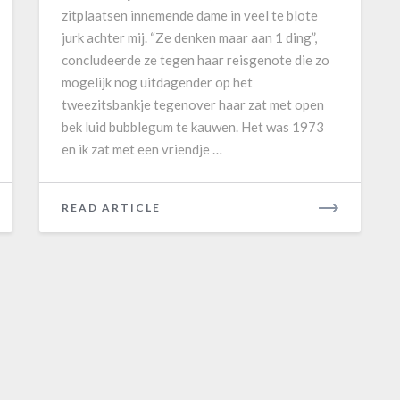
d
zitplaatsen innemende dame in veel te blote
e
jurk achter mij. “Ze denken maar aan 1 ding”,
n
concludeerde ze tegen haar reisgenote die zo
u
mogelijk nog uitdagender op het
i
tweezitsbankje tegenover haar zat met open
t
bek luid bubblegum te kauwen. Het was 1973
Z
en ik zat met een vriendje …
u
i
d
READ ARTICLE
R
I
E
A
D
M
O
R
E