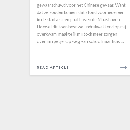
d
gewaarschuwd voor het Chinese gevaar. Want
e
dat ze zouden komen, dat stond voor iedereen
n
in de stad als een paal boven de Maashaven.
u
Hoewel dit toen best wel indrukwekkend op mij
i
overkwam, maakte ik mij toch meer zorgen
t
over m’n petje. Op weg van school naar huis …
Z
u
i
d
READ ARTICLE
R
I
E
I
A
D
M
O
R
E