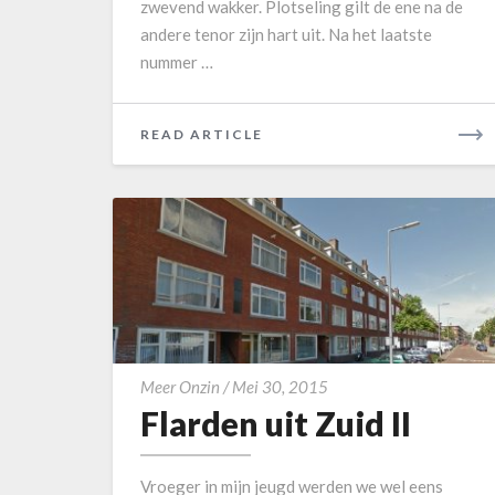
zwevend wakker. Plotseling gilt de ene na de
t
andere tenor zijn hart uit. Na het laatste
Z
nummer …
u
i
d
READ ARTICLE
R
I
E
V
A
D
M
O
R
E
F
Meer Onzin
/
Mei 30, 2015
Flarden uit Zuid II
l
a
r
Vroeger in mijn jeugd werden we wel eens