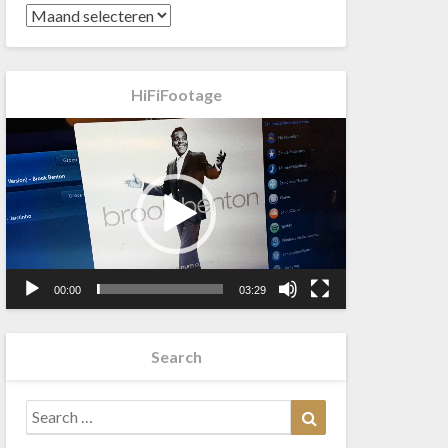
HiFiFootage
Videospeler
00:00
03:29
Search
Search
Search
for: